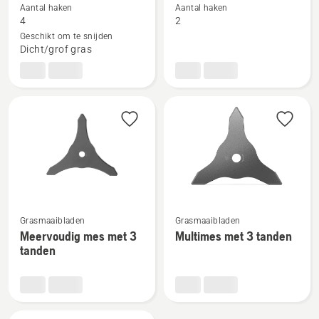
details
details
Aantal haken
Aantal haken
4
2
over
over
Geschikt om te snijden
Grasmes,
Grass
Dicht/grof gras
4-
knife
tands
2-
tooth
Bekijk
Bekijk
Grasmaaibladen
Grasmaaibladen
meer
meer
Meervoudig mes met 3
Multimes met 3 tanden
details
details
tanden
over
over
Meervoudig
Multimes
mes
met
met
3