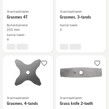
Grasmaaibladen
Grasmaaibladen
Bekijk
Bekijk
Grasmes 4T
Grasmes, 3-tands
meer
meer
details
details
Buitendiameter
Aantal haken
255 mm
3
over
over
Aantal haken
Grasmes
Grasmes,
4
4T
3-
tands
Grasmaaibladen
Grasmaaibladen
Bekijk
Bekijk
Grasmes, 4-tands
Grass knife 2-tooth
meer
meer