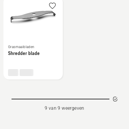
3
tanden
tanden
Bekijk
Grasmaaibladen
meer
Shredder blade
details
over
Shredder
blade
9 van 9 weergeven