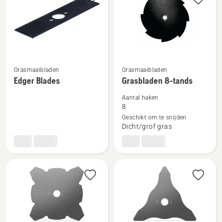
producten
Grasmaaibladen
Grasmaaibladen
Bekijk
Bekijk
Edger Blades
Grasbladen 8-tands
meer
meer
details
details
Aantal haken
8
over
over
Geschikt om te snijden
Edger
Grasbladen
Dicht/grof gras
Blades
8-
tands