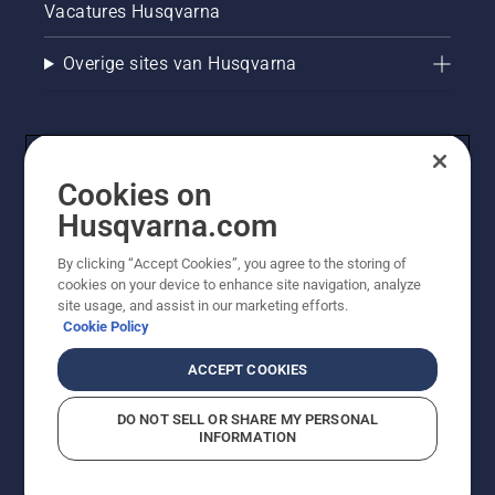
Vacatures Husqvarna
Overige sites van Husqvarna
Cookies on
Husqvarna.com
By clicking “Accept Cookies”, you agree to the storing of
cookies on your device to enhance site navigation, analyze
© Husqvarna AB (publ). Alle rechten voorbehouden. De
site usage, and assist in our marketing efforts.
getoonde prijzen zijn consumentenadviesprijzen. Alle
Cookie Policy
vermelde prijzen zijn adviesverkoopprijzen (incl. BTW),
tenzij het product beschikbaar is voor directe aankoop.
ACCEPT COOKIES
Cookiebeleid
Gebruiksvoorwaarden
Privacyverklaring
Imprint
Meld vermoedelijke schendingen
DO NOT SELL OR SHARE MY PERSONAL
INFORMATION