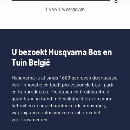
geselecteerd
uit
1 van 1 weergeven
professionals
die
werkzaam
zijn in
bosbouw
en
plantsoenonderhoud
U bezoekt Husqvarna Bos en
en die
Tuin België
daarin
het
beste
zijn in
Husqvarna is al sinds 1689 gedreven door passie
hun
voor innovatie en biedt professionele bos-, park-
land. Zij
en tuinproducten. Prestaties en bruikbaarheid
zijn ons
gaan hand in hand met veiligheid en zorg voor
H-team.
het milieu in onze baanbrekende innovaties,
En ze
zijn onze
waarbij accu-oplossingen en robotica het
meest
voortouw nemen.
veeleisende
gebruikers.