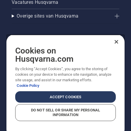
Vacatures Husqvarna
Overige sites van Husqvarna
Cookies on
Husqvarna.com
By clicking “Accept Cookies”, you agree to the storing of
cookies on your device to enhance site navigation, analyze
© Husqvarna AB (publ). Alle rechten voorbehouden. De
site usage, and assist in our marketing efforts.
getoonde prijzen zijn consumentenadviesprijzen. Alle
Cookie Policy
vermelde prijzen zijn adviesverkoopprijzen (incl. BTW),
tenzij het product beschikbaar is voor directe aankoop.
ACCEPT COOKIES
Cookiebeleid
Gebruiksvoorwaarden
Privacyverklaring
Imprint
Meld vermoedelijke schendingen
DO NOT SELL OR SHARE MY PERSONAL
INFORMATION