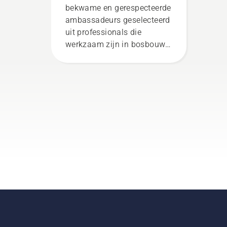
gebruikers
bekwame en gerespecteerde
ambassadeurs geselecteerd
uit professionals die
werkzaam zijn in bosbouw
en plantsoenonderhoud en
die daarin het beste zijn in
hun land. Zij zijn ons H-
team. En ze zijn onze meest
veeleisende gebruikers.