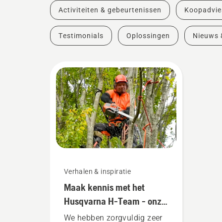
Activiteiten & gebeurtenissen
Koopadvie
Testimonials
Oplossingen
Nieuws 
Verhalen & inspiratie
Maak kennis met het
Husqvarna H-Team - onze
meest veeleisende
We hebben zorgvuldig zeer