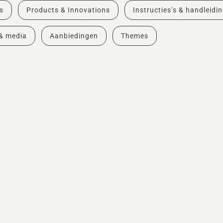
s
Products & Innovations
Instructies's & handleidi
& media
Aanbiedingen
Themes