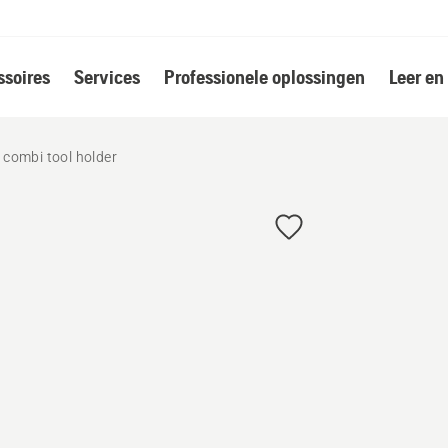
soires
Services
Professionele oplossingen
Leer en
& combi tool holder