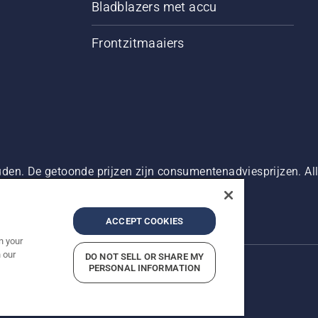
Bladblazers met accu
Frontzitmaaiers
den. De getoonde prijzen zijn consumentenadviesprijzen. Alle
oduct beschikbaar is voor directe aankoop.
g
Imprint
Meld vermoedelijke schendingen
ACCEPT COOKIES
n your
 our
DO NOT SELL OR SHARE MY
PERSONAL INFORMATION