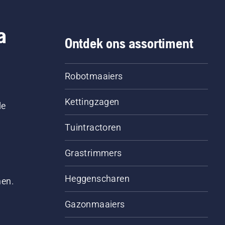
a
Ontdek ons assortiment
Robotmaaiers
Kettingzagen
le
Tuintractoren
Grastrimmers
Heggenscharen
men.
Gazonmaaiers