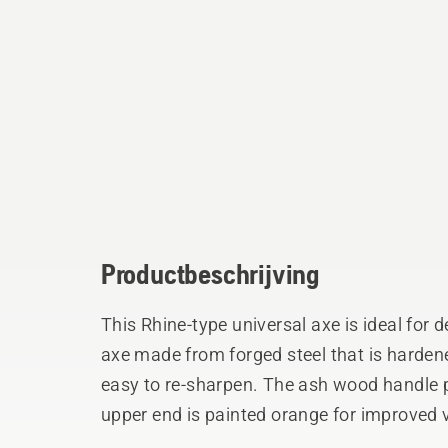
Productbeschrijving
This Rhine-type universal axe is ideal for de
axe made from forged steel that is hardene
easy to re-sharpen. The ash wood handle p
upper end is painted orange for improved v
durable cover made from reinforced texti