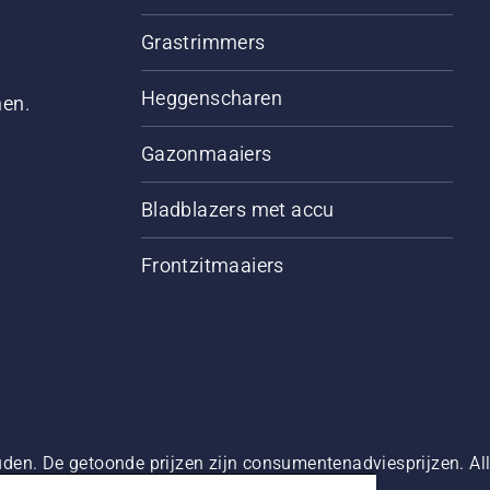
Grastrimmers
Heggenscharen
men.
Gazonmaaiers
Bladblazers met accu
Frontzitmaaiers
den. De getoonde prijzen zijn consumentenadviesprijzen. Alle
oduct beschikbaar is voor directe aankoop.