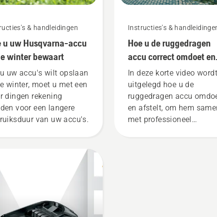
ructies's & handleidingen
Instructies's & handleidinge
 u uw Husqvarna-accu
Hoe u de ruggedragen
de winter bewaart
accu correct omdoet en
afstelt
 u uw accu's wilt opslaan
In deze korte video word
de winter, moet u met een
uitgelegd hoe u de
r dingen rekening
ruggedragen accu omdo
den voor een langere
en afstelt, om hem same
ruiksduur van uw accu's.
met professioneel
accugereedschap van
Husqvarna te gebruiken.
Een goed passende,
ruggedragen accu zorgt
voor meer draagcomfort
minder vermoeidheid tij
het gebruik, waardoor u
langer kunt werken zond