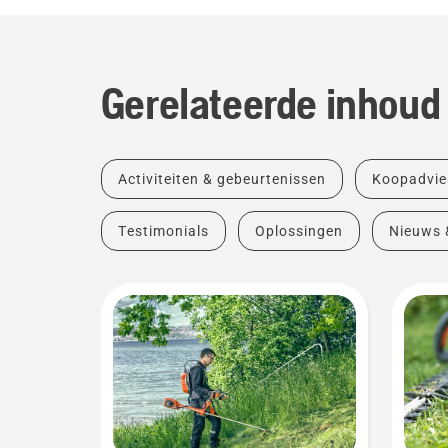
Gerelateerde inhoud
Activiteiten & gebeurtenissen
Koopadvie
Testimonials
Oplossingen
Nieuws 