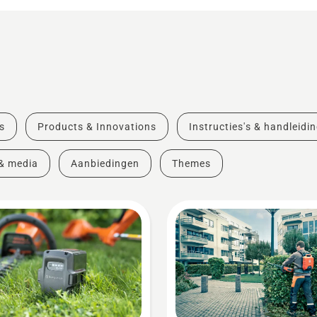
s
Products & Innovations
Instructies's & handleidi
& media
Aanbiedingen
Themes