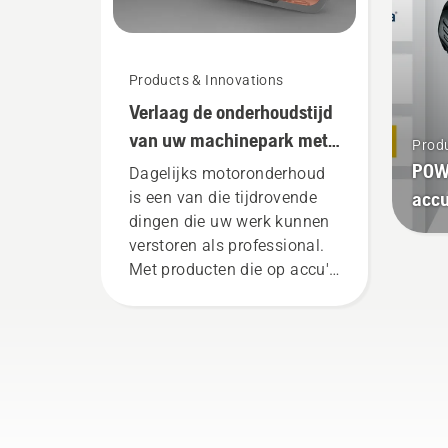
Products & Innovations
Verlaag de onderhoudstijd
van uw machinepark met
Produ
accumachines
POW
Dagelijks motoronderhoud
acc
is een van die tijdrovende
dingen die uw werk kunnen
verstoren als professional.
Met producten die op accu's
werken, wordt dat gedoe
aanzienlijk verminderd.