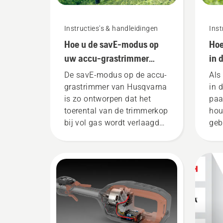
Instructies's & handleidingen
Inst
Hoe u de savE-modus op
Hoe
uw accu-grastrimmer
in 
gebruikt
De savE-modus op de accu-
Als
grastrimmer van Husqvarna
in 
is zo ontworpen dat het
paa
toerental van de trimmerkop
hou
bij vol gas wordt verlaagd
geb
terwijl het koppel behouden
blijft, zodat de accu langer
kan worden gebruikt bij het
maaien van dun gras. Druk
gewoon op een knop op de
accutrimmer om de savE-
modus in of uit te
schakelen.