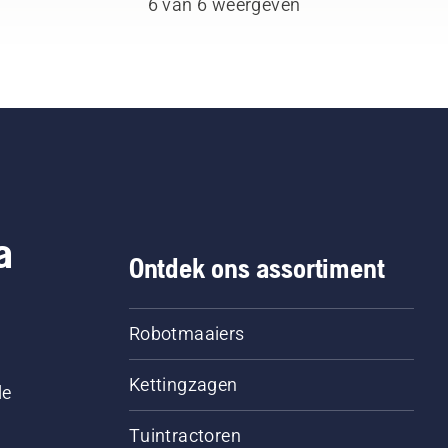
6 van 6 weergeven
a
Ontdek ons assortiment
Robotmaaiers
Kettingzagen
le
Tuintractoren