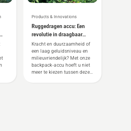
n
Products & Innovations
Ruggedragen accu: Een
revolutie in draagbaar
elektrisch gereedschap
t
Kracht en duurzaamheid of
een laag geluidsniveau en
et
milieuvriendelijk? Met onze
n
backpack-accu hoeft u niet
meer te kiezen tussen deze
twee. “Dit backpack tilt het
aanbod accumachines naar
een compleet nieuw niveau”,
aldus Johan Svennung,
 en
Product Manager draagbare
dens
elektrische producten en
accumachines bij
er
Husqvarna.