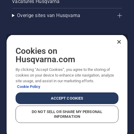
Vacatures Husqvarna
Overige sites van Husqvarna
Cookies on
Husqvarna.com
By clicking “Accept Cookies”, you agree to the storing of
cookies on your device to enhance site navigation, analyze
© Husqvarna AB (publ). Alle rechten voorbehouden. De
site usage, and assist in our marketing efforts.
getoonde prijzen zijn consumentenadviesprijzen. Alle
Cookie Policy
vermelde prijzen zijn adviesverkoopprijzen (incl. BTW),
tenzij het product beschikbaar is voor directe aankoop.
ACCEPT COOKIES
Cookiebeleid
Gebruiksvoorwaarden
Privacyverklaring
Imprint
Meld vermoedelijke schendingen
DO NOT SELL OR SHARE MY PERSONAL
INFORMATION