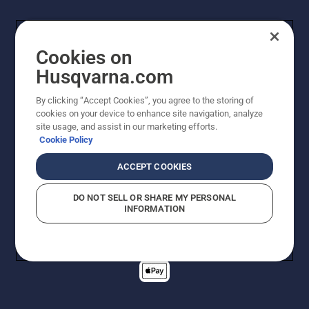
Cookies on
Husqvarna.com
By clicking “Accept Cookies”, you agree to the storing of
cookies on your device to enhance site navigation, analyze
© Husqvarna AB (publ). Alle rechten voorbehouden. De
site usage, and assist in our marketing efforts.
getoonde prijzen zijn consumentenadviesprijzen. Alle
Cookie Policy
vermelde prijzen zijn adviesverkoopprijzen (incl. BTW),
tenzij het product beschikbaar is voor directe aankoop.
ACCEPT COOKIES
Cookiebeleid
Gebruiksvoorwaarden
Privacyverklaring
Imprint
Meld vermoedelijke schendingen
DO NOT SELL OR SHARE MY PERSONAL
INFORMATION