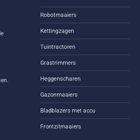
Robotmaaiers
Kettingzagen
le
Tuintractoren
Grastrimmers
Heggenscharen
men.
Gazonmaaiers
Bladblazers met accu
Frontzitmaaiers