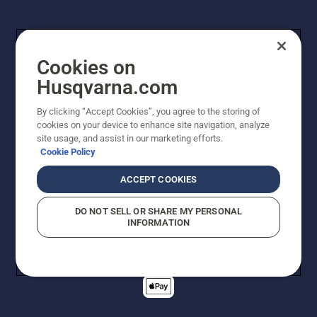
Cookies on
Husqvarna.com
By clicking “Accept Cookies”, you agree to the storing of
cookies on your device to enhance site navigation, analyze
© Husqvarna AB (publ). Alle rechten voorbehouden. De
site usage, and assist in our marketing efforts.
getoonde prijzen zijn consumentenadviesprijzen. Alle
Cookie Policy
vermelde prijzen zijn adviesverkoopprijzen (incl. BTW),
tenzij het product beschikbaar is voor directe aankoop.
ACCEPT COOKIES
Cookiebeleid
Gebruiksvoorwaarden
Privacyverklaring
Imprint
Meld vermoedelijke schendingen
DO NOT SELL OR SHARE MY PERSONAL
INFORMATION