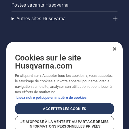
Postes vacants Husqvarna
Autres sites Husqvarna
Cookies sur le site
Husqvarna.com
En cliquant sur « Accepter tous les cookies », vous acceptez
© Husqvarna AB (publ). Tous droits réservés. Les prix
le stockage de cookies sur votre appareil pour améliorer la
indiqués sont des prix de vente conseillés. Tous les prix
navigation sur le site, analyser son utilisation et contribuer à
indiqués sont des prix de vente recommandés (TVA
nos efforts de marketing.
incluse), sauf si le produit est disponible pour un achat
Lisez notre politique en matière de cookies
direct.
Politique relative aux cookies
Conditions d'utilisation
ACCEPTER LES COOKIES
Avis de confidentialité
Imprint
Signalement de violations présumées
JE M’OPPOSE À LA VENTE ET AU PARTAGE DE MES
INFORMATIONS PERSONNELLES PRIVÉES