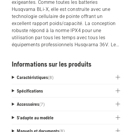
exigeantes. Comme toutes les batteries
Husqvarna BLi-X, elle est construite avec une
technologie cellulaire de pointe offrant un
excellent rapport poids/capacité. La conception
robuste répond à la norme IPX4 pour une
utilisation par tous les temps avec tous les
équipements professionnels Husqvarna 36V. Le
système ActiveCool refroidit la batterie pendant
le fonctionnement et la charge. Prêt à se
Informations sur les produits
connecter avec Husqvarna Fleet Services.
Caractéristiques
(
8
)
Spécifications
Accessoires
(
7
)
S'adapte au modèle
Manuels et documents
(
8
)