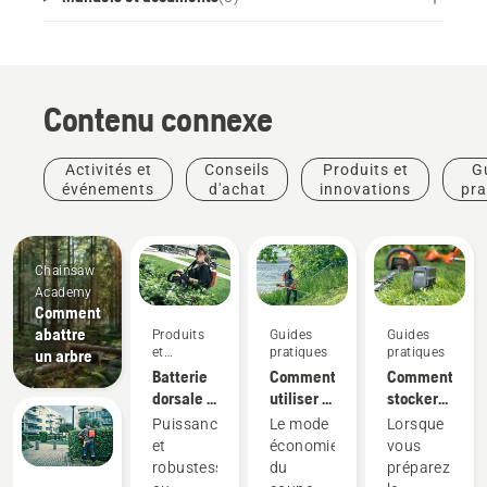
Contenu connexe
Activités et
Conseils
Produits et
G
événements
d'achat
innovations
pra
Chainsaw
Academy
Comment
abattre
Produits
Guides
Guides
et
pratiques
pratiques
un arbre
innovations
Batterie
Comment
Comment
dorsale :
utiliser le
stocker
Une
mode
votre
Puissance
Le mode
Lorsque
révolution
savE sur
batterie
et
économie
vous
pour les
votre
Husqvarna
robustesse,
du
préparez
outils
coupe-
pendant
Produits