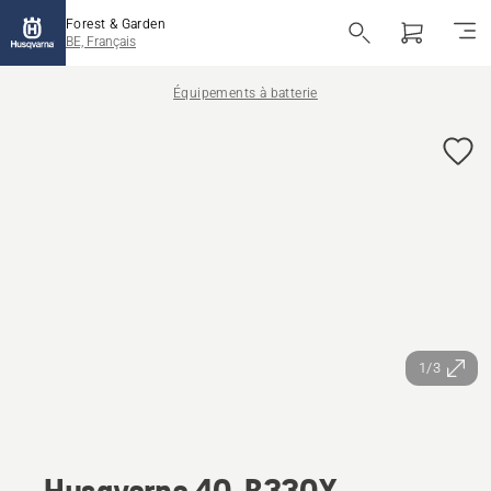
Forest & Garden
BE, Français
Équipements à batterie
1/3
Husqvarna 40-B330X