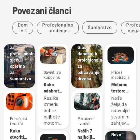
Povezani članci
Priče i
inspiracija
Dom
Profesionalno
Profe
Šumarstvo
Husqvarna
Rješenja
i vrt
uređenje
njega
Potrošni
razgovori
okoliša
materijal
o drveću:
za
Glas
profesionalnu
današnjih
sječu i
profesionalaca
oprema
za
za
održavanje
Savjeti za
Priče i
kupovinu
inspiracija
šumarstvo
drveća
Kako
Motorne
odabrati
testere
najbolju
Husqvarna
Razlika
Naša
motornu
- pokreću
između
želja da
testeru
naši
dobre i
udovoljimo
za vaše
korisnici
najbolje
stvarnim
Priručnici
Priručnici
potrebe
od 1959.
Proizvodi
motorne
zahtjevima
i vodiči
i vodiči
i inovacije
testere
šumarskih
Kako
Naših 7
Nove
za vaše
stručnjaka
otvoriti
najboljih