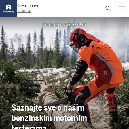
Šuma i bašta
Bosanski
Benzinske motorne testere
Saznajte sve o našim
benzinskim motornim
testerama