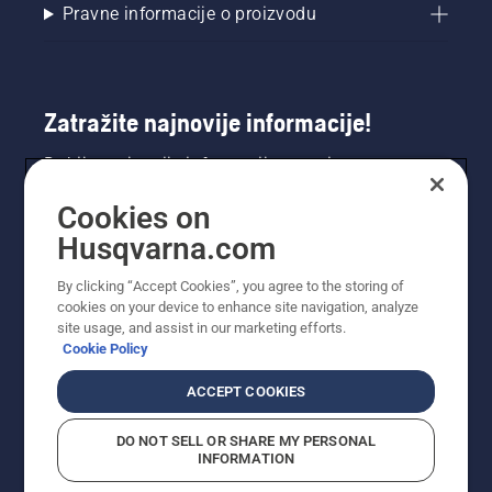
Pravne informacije o proizvodu
Zatražite najnovije informacije!
Dobijte najnovije informacije o novim
proizvodima, posebnim ponudama i još mnogo
Cookies on
toga. Ovdje se registrirajte za naš bilten.
Husqvarna.com
REGISTRACIJA ZA BILTEN
By clicking “Accept Cookies”, you agree to the storing of
cookies on your device to enhance site navigation, analyze
site usage, and assist in our marketing efforts.
Cookie Policy
ACCEPT COOKIES
DO NOT SELL OR SHARE MY PERSONAL
INFORMATION