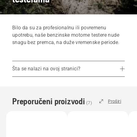
Bilo da su za profesionalnu ili povremenu
upotrebu, naše benzinske motorne testere nude
snagu bez premca, na duže vremenske periode.
Šta se nalazi na ovoj stranici?
Preporučeni proizvodi
Servisi
Preporučeni proizvodi
Dijelovi i dodatna oprema
Proširi
(
7
)
Pronađite lokalnog trgovca