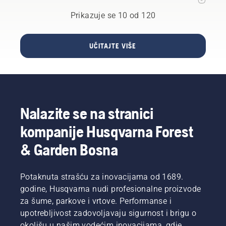
potrebi
pogon.
upotrijebite
Prikazuje se 10 od 120
Naša
odvijač.
tehnologija
X-Torq®
UČITAJTE VIŠE
nudi
vam
snagu i
obrtni
moment
koji su
Nalazite se na stranici
vam
potrebni
kompanije Husqvarna Forest
zahvaljujući
visoko
& Garden Bosna
efikasnom
sagorijevanju.
Potaknuta strašću za inovacijama od 1689.
godine, Husqvarna nudi profesionalne proizvode
za šume, parkove i vrtove. Performanse i
upotrebljivost zadovoljavaju sigurnost i brigu o
okolišu u našim vodećim inovacijama, gdje