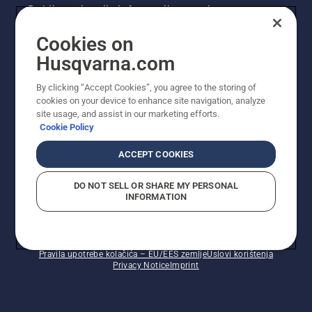
Dobijte najnovije informacije o novim
proizvodima, posebnim ponudama i još mnogo
Cookies on
toga. Ovdje se registrirajte za naš bilten.
Husqvarna.com
REGISTRACIJA ZA BILTEN
By clicking “Accept Cookies”, you agree to the storing of
cookies on your device to enhance site navigation, analyze
site usage, and assist in our marketing efforts.
Cookie Policy
ACCEPT COOKIES
DO NOT SELL OR SHARE MY PERSONAL
INFORMATION
© Husqvarna AB (publ). Sva prava zadržana. Prikazane
cijene su preporučene maloprodajne cijene.
Pravila upotrebe kolačića – EU/EES zemlje
Uslovi korištenja
Privacy Notice
Imprint