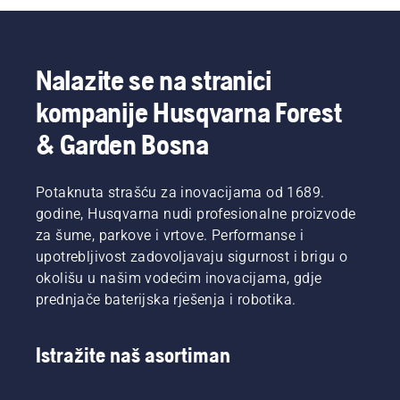
nekoliko
savjeta
kako da
pripremite
Nalazite se na stranici
testeru
za rad.
kompanije Husqvarna Forest
& Garden Bosna
Potaknuta strašću za inovacijama od 1689.
godine, Husqvarna nudi profesionalne proizvode
za šume, parkove i vrtove. Performanse i
upotrebljivost zadovoljavaju sigurnost i brigu o
okolišu u našim vodećim inovacijama, gdje
prednjače baterijska rješenja i robotika.
Istražite naš asortiman