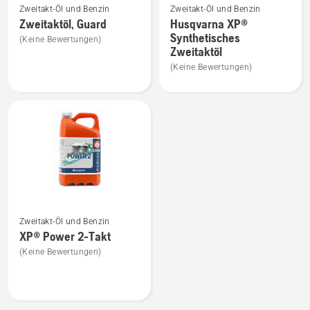
Zweitakt-Öl und Benzin
Zweitakt-Öl und Benzin
Details
Details
Zweitaktöl, Guard
Husqvarna XP®
zu
zu
Synthetisches
(Keine Bewertungen)
Zweitaktöl,
Husqvarna
Zweitaktöl
Guard
XP®
(Keine Bewertungen)
anzeigen
Synthetisches
Zweitaktöl
anzeigen
Mehr
Zweitakt-Öl und Benzin
Details
XP® Power 2-Takt
zu
(Keine Bewertungen)
XP®
Power
2-
Takt