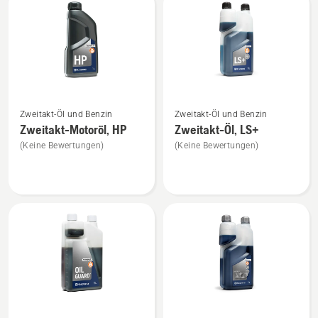
Produkte
Mehr
Mehr
Zweitakt-Öl und Benzin
Zweitakt-Öl und Benzin
Details
Details
Zweitakt-Motoröl, HP
Zweitakt-Öl, LS+
zu
zu
(Keine Bewertungen)
(Keine Bewertungen)
Zweitakt-
Zweitakt-
Motoröl,
Öl,
HP
LS+
anzeigen
anzeigen
Mehr
Mehr