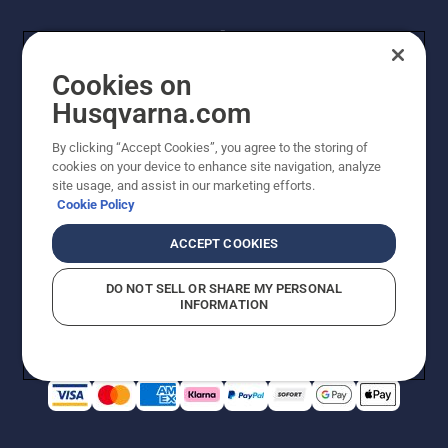
Cookies on
Husqvarna.com
By clicking “Accept Cookies”, you agree to the storing of
© Husqvarna AB (publ). Alle Rechte vorbehalten.
cookies on your device to enhance site navigation, analyze
Preisänderungen, Irrtümer, Text- und Satzfehler sind
site usage, and assist in our marketing efforts.
vorbehalten. Bei den Preisangaben handelt es sich um
Cookie Policy
unverbindliche Preisempfehlungen in Euro inkl. der
gesetzlichen Mehrwertsteuer. Alle Preise sind
ACCEPT COOKIES
unverbindliche Preisempfehlungen (inkl. MwSt), es sei
denn sie sind für den direkten Kauf verfügbar.
DO NOT SELL OR SHARE MY PERSONAL
Cookie-Richtlinie
Nutzungsbedingungen
AGBs
INFORMATION
Datenschutzerklärung
Impressum
Vermutete Verstöße melden