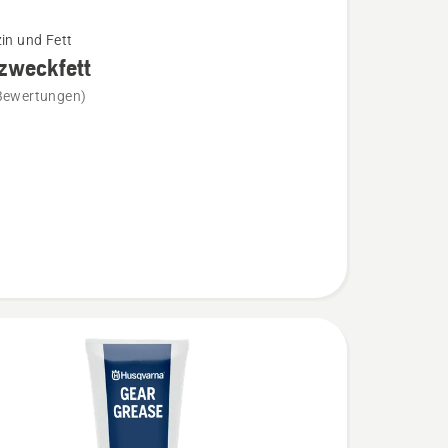
zin und Fett
zweckfett
Bewertungen)
ckfett
n