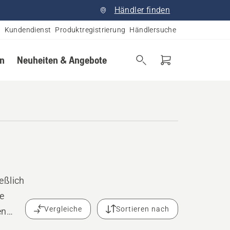
Händler finden
Kundendienst
Produktregistrierung
Händlersuche
en
Neuheiten & Angebote
eßlich
e
Vergleiche
Sortieren nach
en