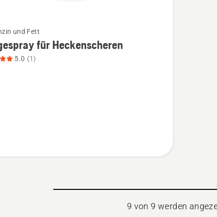
nzin und Fett
gespray für Heckenscheren
5.0
(1)
spray
scheren
n,
tbewertung
9 von 9 werden angeze