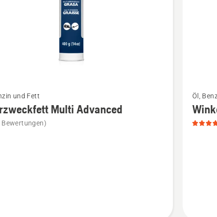
Mehr
nzin und Fett
Öl, Ben
Details
rzweckfett Multi Advanced
Winke
zu
e Bewertungen)
eckfett
Winkelge
anzeigen
ced
Produkt
en
5
von
5