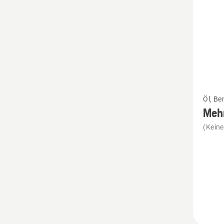
Mehr
Öl, Be
Details
Meh
zu
(Kein
Mehrzw
Multi
Advan
anzeig