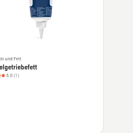
zin und Fett
lgetriebefett
5.0
(1)
triebefett
,
bewertung