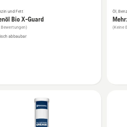
Mehr
nzin und Fett
Öl, Ben
Details
enöl Bio X-Guard
Mehr
zu
e Bewertungen)
(Keine 
l
Mehrzwe
gisch abbaubar
anzeige
en