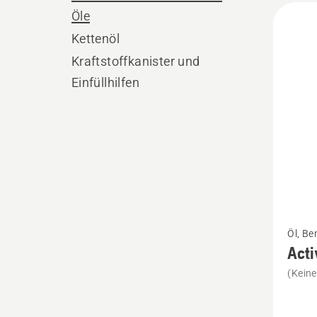
Alle
Öle
Produ
Kettenöl
Kraftstoffkanister und
Einfüllhilfen
Mehr
Öl, Be
Details
Acti
zu
(Kein
Active
Clean