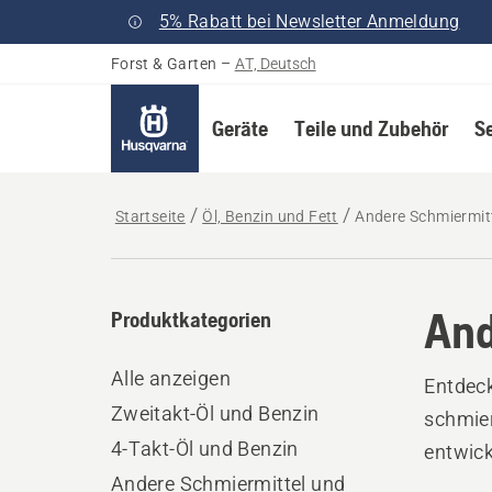
5% Rabatt bei Newsletter Anmeldung
Forst & Garten
–
AT, Deutsch
Geräte
Teile und Zubehör
S
Startseite
Öl, Benzin und Fett
Andere Schmiermitt
And
Produktkategorien
Alle anzeigen
Entdeck
Zweitakt-Öl und Benzin
schmier
4-Takt-Öl und Benzin
entwick
Andere Schmiermittel und
Beding