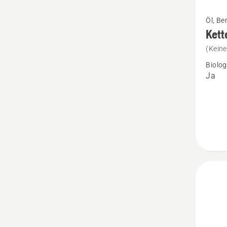
Mehr
Öl, Be
Details
Kett
zu
(Kein
Kettenö
Biolo
Bio
Ja
X-
Guard
anzeig