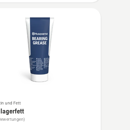
zin und Fett
lagerfett
Bewertungen)
erfett