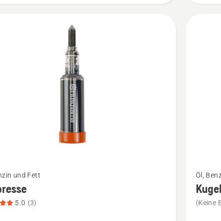
Mehr
nzin und Fett
Öl, Ben
Details
presse
Kugel
zu
5.0
(3)
(Keine 
sse
Kugellag