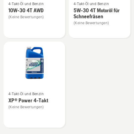
4-Takt-Öl und Benzin
4-Takt-Öl und Benzin
Details
Details
10W-30 4T AWD
5W-30 4T Motoröl für
zu
zu
Schneefräsen
(Keine Bewertungen)
10W-
5W-
(Keine Bewertungen)
30
30
4T
4T
AWD
Motoröl
anzeigen
für
Schneefräsen
anzeigen
Mehr
4-Takt-Öl und Benzin
Details
XP® Power 4-Takt
zu
(Keine Bewertungen)
XP®
Power
4-
Takt