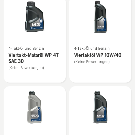
Produkte
Mehr
Mehr
4-Takt-Öl und Benzin
4-Takt-Öl und Benzin
Details
Details
Viertakt-Motoröl WP 4T
Viertaktöl WP 10W/40
zu
zu
SAE 30
(Keine Bewertungen)
Viertakt-
Viertaktöl
(Keine Bewertungen)
Motoröl
WP 10W/40
WP 4T
anzeigen
SAE 30
anzeigen
Mehr
Mehr