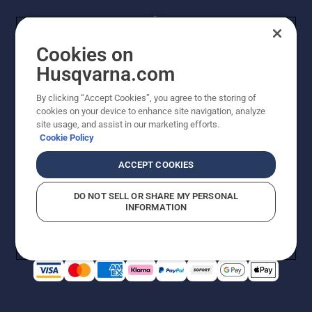
Cookies on
Husqvarna.com
By clicking “Accept Cookies”, you agree to the storing of
© Husqvarna AB (publ). Alle Rechte vorbehalten.
cookies on your device to enhance site navigation, analyze
Preisänderungen, Irrtümer, Text- und Satzfehler sind
site usage, and assist in our marketing efforts.
vorbehalten. Bei den Preisangaben handelt es sich um
Cookie Policy
unverbindliche Preisempfehlungen in Euro inkl. der
gesetzlichen Mehrwertsteuer. Alle Preise sind
ACCEPT COOKIES
unverbindliche Preisempfehlungen (inkl. MwSt), es sei
denn sie sind für den direkten Kauf verfügbar.
DO NOT SELL OR SHARE MY PERSONAL
Cookie-Richtlinie
Nutzungsbedingungen
AGBs
INFORMATION
Datenschutzerklärung
Impressum
Vermutete Verstöße melden