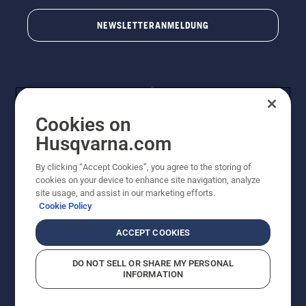
NEWSLETTERANMELDUNG
Cookies on
Husqvarna.com
By clicking “Accept Cookies”, you agree to the storing of
© Husqvarna AB (publ). Alle Rechte vorbehalten.
cookies on your device to enhance site navigation, analyze
Preisänderungen, Irrtümer, Text- und Satzfehler sind
site usage, and assist in our marketing efforts.
vorbehalten. Bei den Preisangaben handelt es sich um
Cookie Policy
unverbindliche Preisempfehlungen in Euro inkl. der
gesetzlichen Mehrwertsteuer. Alle Preise sind
ACCEPT COOKIES
unverbindliche Preisempfehlungen (inkl. MwSt), es sei
denn sie sind für den direkten Kauf verfügbar.
DO NOT SELL OR SHARE MY PERSONAL
Cookie-Richtlinie
Nutzungsbedingungen
AGBs
INFORMATION
Datenschutzerklärung
Impressum
Vermutete Verstöße melden