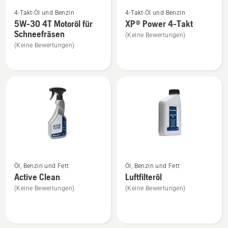
Mehr
Mehr
4-Takt-Öl und Benzin
4-Takt-Öl und Benzin
Details
Details
5W-30 4T Motoröl für
XP® Power 4-Takt
zu
zu
Schneefräsen
(Keine Bewertungen)
5W-
XP®
(Keine Bewertungen)
30
Power
4T
4-
Motoröl
Takt
für
anzeigen
Schneefräsen
anzeigen
Mehr
Mehr
Öl, Benzin und Fett
Öl, Benzin und Fett
Details
Details
Active Clean
Luftfilteröl
zu
zu
(Keine Bewertungen)
(Keine Bewertungen)
Active
Luftfilteröl
Clean
anzeigen
anzeigen