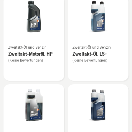
Produkte
Mehr
Mehr
Zweitakt-Öl und Benzin
Zweitakt-Öl und Benzin
Details
Details
Zweitakt-Motoröl, HP
Zweitakt-Öl, LS+
zu
zu
(Keine Bewertungen)
(Keine Bewertungen)
Zweitakt-
Zweitakt-
Motoröl,
Öl,
HP
LS+
anzeigen
anzeigen
Mehr
Mehr