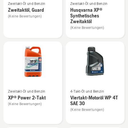
Zweitakt-Öl und Benzin
Zweitakt-Öl und Benzin
Details
Details
Zweitaktöl, Guard
Husqvarna XP®
zu
zu
Synthetisches
(Keine Bewertungen)
Zweitaktöl,
Husqvarna
Zweitaktöl
Guard
XP®
(Keine Bewertungen)
anzeigen
Synthetisches
Zweitaktöl
anzeigen
Mehr
Mehr
Zweitakt-Öl und Benzin
4-Takt-Öl und Benzin
Details
Details
XP® Power 2-Takt
Viertakt-Motoröl WP 4T
zu
zu
SAE 30
(Keine Bewertungen)
XP®
Viertakt-
(Keine Bewertungen)
Power
Motoröl
2-
WP 4T
Takt
SAE 30