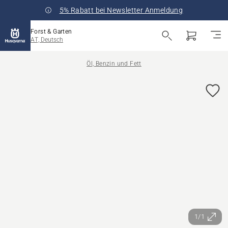
5% Rabatt bei Newsletter Anmeldung
Forst & Garten
AT, Deutsch
Öl, Benzin und Fett
1/1