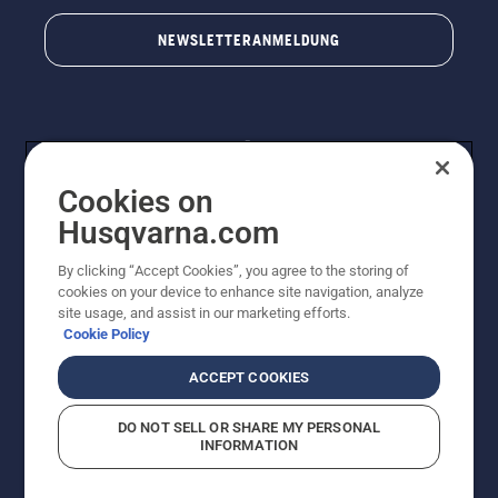
Stamm
NEWSLETTERANMELDUNG
eines
Baumes
entfernt.
Öl am
Stamm
zeigt an,
dass das
Cookies on
Schmiersystem
funktioniert.
Husqvarna.com
By clicking “Accept Cookies”, you agree to the storing of
© Husqvarna AB (publ). Alle Rechte vorbehalten.
cookies on your device to enhance site navigation, analyze
Preisänderungen, Irrtümer, Text- und Satzfehler sind
site usage, and assist in our marketing efforts.
vorbehalten. Bei den Preisangaben handelt es sich um
Cookie Policy
unverbindliche Preisempfehlungen in Euro inkl. der
gesetzlichen Mehrwertsteuer. Alle Preise sind
ACCEPT COOKIES
unverbindliche Preisempfehlungen (inkl. MwSt), es sei
denn sie sind für den direkten Kauf verfügbar.
DO NOT SELL OR SHARE MY PERSONAL
Cookie-Richtlinie
Nutzungsbedingungen
AGBs
INFORMATION
Datenschutzerklärung
Impressum
Vermutete Verstöße melden