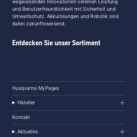
wegweisenden Innovationen vereinen Leistung
diesem
Lebensdauer
auch
und Benutzerfreundlichkeit mit Sicherheit und
Video
von
unsere
Umweltschutz. Akkulösungen und Robotik sind
gezeigt.
Schiene
anspruchsvollsten
dabei zukunftsweisend.
und
Kunden.
Kette.
Befolgen
Entdecken Sie unser Sortiment
Sie die
Anweisungen
in
diesem
kurzen
Video,
um zu
erfahren,
Husqvarna MyPages
wie Sie
überprüfen
Händler
können,
ob das
Kettenschmiersystem
Kontakt
korrekt
funktioniert.
Aktuelles
Prüfen