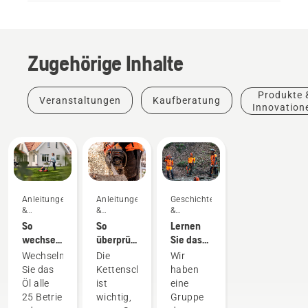
Zugehörige Inhalte
Produkte 
Veranstaltungen
Kaufberatung
Innovation
Anleitungen
Anleitungen
Geschichten
&
&
&
Leitfäden
Leitfäden
Inspiration
So
So
Lernen
wechseln
überprüfen
Sie das
Sie das
Sie, dass
Husqvarna
Wechseln
Die
Wir
Öl Ihres
die
H-Team
Sie das
Kettenschmierung
haben
Husqvarna
Kettenschmierung
kennen –
Öl alle
ist
eine
Rasenmähers
Ihrer
unsere
25 Betriebsstunden
wichtig,
Gruppe
Motorsäge
anspruchsvollsten