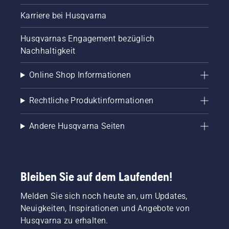
Sie
zuerst
Karriere bei Husqvarna
den
Ölstand.
Husqvarnas Engagement bezüglich
Starten
Nachhaltigkeit
Sie Ihre
Motorsäge
Online Shop Informationen
und
stellen
Sie
Rechtliche Produktinformationen
sicher,
dass die
Andere Husqvarna Seiten
Kettenbremse
ausgeschaltet
ist.
Erhöhen
Sie die
Bleiben Sie auf dem Laufenden!
Drehzahl
des
Melden Sie sich noch heute an, um Updates,
Motorsägenmotors
Neuigkeiten, Inspirationen und Angebote von
ein paar
Zentimeter
Husqvarna zu erhalten.
vom