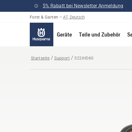
5% Rabatt bei Newsletter Anmeldung
Forst & Garten
–
AT, Deutsch
Geräte
Teile und Zubehör
S
Startseite
Support
322iHD60