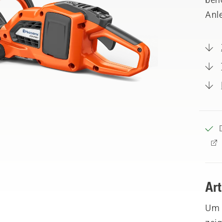
Anl
Ar
Um I