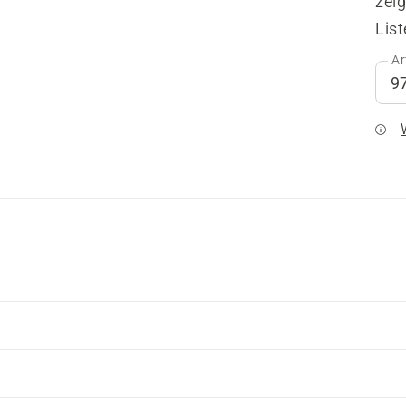
zeig
List
Ar