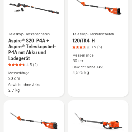
P4A
anzeigen,
Produktbewertung
4.5
von
Teleskop-Heckenscheren
Teleskop-Heckenscheren
5
Aspire® S20-P4A +
120iTK4-H
Mehr
Mehr
Aspire® Teleskopstiel-
3.5
(6)
Details
Details
P4A mit Akku und
Messerlänge
Ladegerät
zu
zu
50 cm
Aspire®
120iTK4-
4.5
(2)
Gewicht ohne Akku
S20-
H
4,525 kg
Messerlänge
20 cm
P4A
anzeigen,
Gewicht ohne Akku
+
Produktbewertung
2,7 kg
Aspire®
3.5
Teleskopstiel-
von
P4A
5
mit
Akku
und