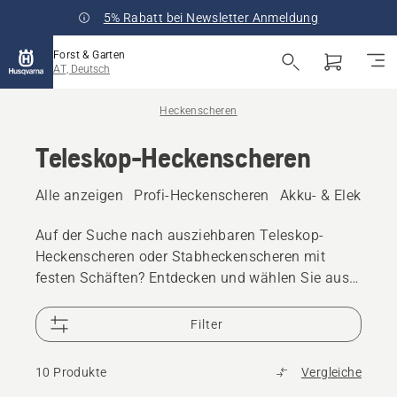
5% Rabatt bei Newsletter Anmeldung
Forst & Garten
AT, Deutsch
Heckenscheren
Teleskop-Heckenscheren
Alle anzeigen
Profi-Heckenscheren
Akku- & Elektro-
Auf der Suche nach ausziehbaren Teleskop-
Heckenscheren oder Stabheckenscheren mit
festen Schäften? Entdecken und wählen Sie aus
unserem Sortiment an Akku-Stabheckenscheren
und Heckenscheren mit großer Reichweite für den
Filter
privaten oder professionellen Einsatz.
10 Produkte
Vergleiche