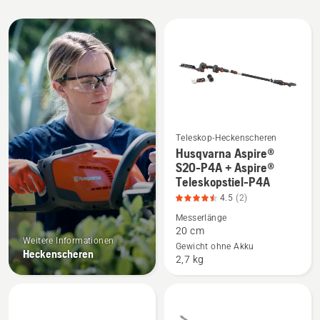
Alle
Produkte
Teleskop-Heckenscheren
Husqvarna Aspire®
Mehr
S20-P4A + Aspire®
Details
Teleskopstiel-P4A
zu
4.5
(2)
Husqvarna
Messerlänge
Aspire®
20 cm
S20-
Weitere Informationen
Gewicht ohne Akku
Heckenscheren
P4A
2,7 kg
+
Aspire®
Teleskopstiel-