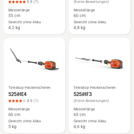
5.0
(7)
(Keine Bewertungen)
zu
zu
Messerlänge
Messerlänge
520iHE3
525iHE3
55 cm
60 cm
anzeigen,
anzeigen
Gewicht ohne Akku
Gewicht ohne Akku
Produktbewertung
4,2 kg
4,8 kg
5
von
5
Teleskop-Heckenscheren
Teleskop-Heckenscheren
Mehr
Mehr
525iHE4
525iHF3
Details
Details
4.0
(1)
(Keine Bewertungen)
zu
zu
Messerlänge
Messerlänge
525iHE4
525iHF3
60 cm
65 cm
anzeigen,
anzeigen
Gewicht ohne Akku
Gewicht ohne Akku
Produktbewertung
5 kg
4,6 kg
4