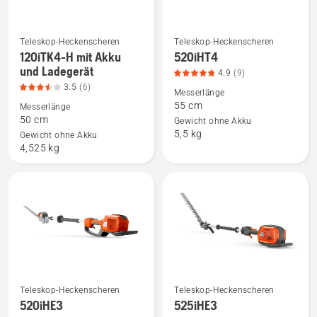
Ladegerät
anzeigen,
Produktbewertung
Teleskop-Heckenscheren
Teleskop-Heckenscheren
Mehr
Mehr
120iTK4-H mit Akku
520iHT4
4.5
Details
Details
und Ladegerät
4.9
(9)
von
zu
zu
3.5
(6)
5
Messerlänge
120iTK4-
520iHT4
55 cm
Messerlänge
H
anzeigen,
50 cm
Gewicht ohne Akku
5,5 kg
mit
Produktbewertung
Gewicht ohne Akku
4,525 kg
Akku
4.9
und
von
Ladegerät
5
anzeigen,
Produktbewertung
3.5
von
5
Teleskop-Heckenscheren
Teleskop-Heckenscheren
Mehr
Mehr
520iHE3
525iHE3
Details
Details