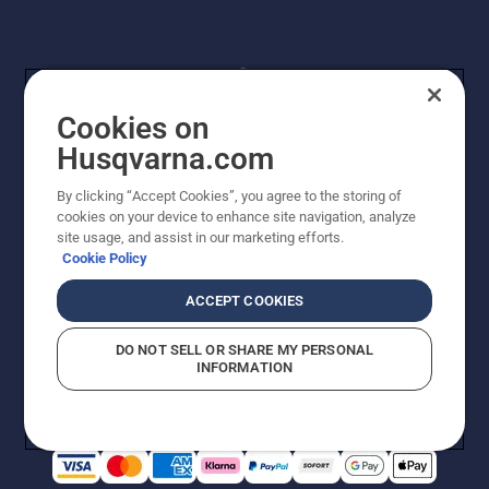
Cookies on
Husqvarna.com
By clicking “Accept Cookies”, you agree to the storing of
© Husqvarna AB (publ). Alle Rechte vorbehalten.
cookies on your device to enhance site navigation, analyze
Preisänderungen, Irrtümer, Text- und Satzfehler sind
site usage, and assist in our marketing efforts.
vorbehalten. Bei den Preisangaben handelt es sich um
Cookie Policy
unverbindliche Preisempfehlungen in Euro inkl. der
gesetzlichen Mehrwertsteuer. Alle Preise sind
ACCEPT COOKIES
unverbindliche Preisempfehlungen (inkl. MwSt), es sei
denn sie sind für den direkten Kauf verfügbar.
DO NOT SELL OR SHARE MY PERSONAL
Cookie-Richtlinie
Nutzungsbedingungen
AGBs
INFORMATION
Datenschutzerklärung
Impressum
Vermutete Verstöße melden