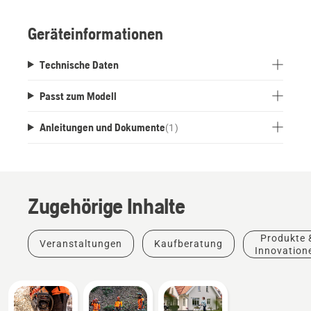
Korrosion schützt. Die Dose passt in die
Halterung für Werkzeuggürtel FLEXI und Akkugurt
Geräteinformationen
FLEXI, so dass Sie sie problemlos mitnehmen
können.
Technische Daten
Passt zum Modell
Anleitungen und Dokumente
(
1
)
Zugehörige Inhalte
Produkte 
Veranstaltungen
Kaufberatung
Innovation