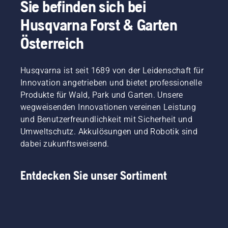
und
Botschafter
öfter
Sie befinden sich bei
sicherzustellen,
unserer
wechseln.
Husqvarna Forst & Garten
dass sie
Marke
Es gibt
sich
sind: Sie
zwei
Österreich
reibungsfrei
alle sind
Möglichkeiten,
um die
Mitglieder
das Öl
Schiene
in
abzulassen.
Husqvarna ist seit 1689 von der Leidenschaft für
bewegt.
unserem
Beide
Dies
Innovation angetrieben und bietet professionelle
H-Team.
Methoden
verlängert
Sie sind
werden
Produkte für Wald, Park und Garten. Unsere
die
aber
in
wegweisenden Innovationen vereinen Leistung
Lebensdauer
auch
diesem
und Benutzerfreundlichkeit mit Sicherheit und
von
unsere
Video
Umweltschutz. Akkulösungen und Robotik sind
Schiene
anspruchsvollsten
gezeigt.
und
dabei zukunftsweisend.
Kunden.
Kette.
Befolgen
Entdecken Sie unser Sortiment
Sie die
Anweisungen
in
diesem
kurzen
Video,