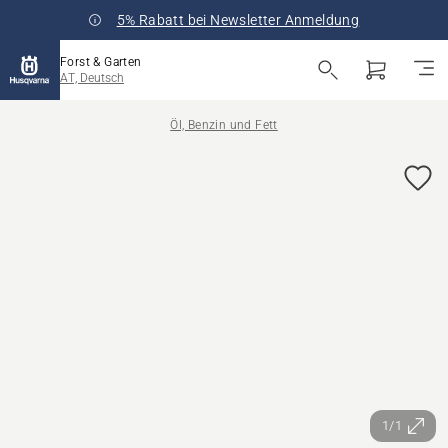
5% Rabatt bei Newsletter Anmeldung
Forst & Garten
AT, Deutsch
Öl, Benzin und Fett
1/1