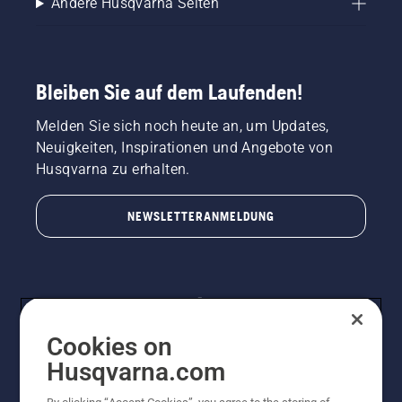
Andere Husqvarna Seiten
Kettenbremse
ausgeschaltet
ist.
Erhöhen
Sie die
Bleiben Sie auf dem Laufenden!
Drehzahl
des
Melden Sie sich noch heute an, um Updates,
Motorsägenmotors
Neuigkeiten, Inspirationen und Angebote von
ein paar
Zentimeter
Husqvarna zu erhalten.
vom
Stamm
NEWSLETTERANMELDUNG
eines
Baumes
entfernt.
Öl am
Stamm
zeigt an,
dass das
Cookies on
Schmiersystem
funktioniert.
Husqvarna.com