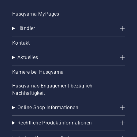
um zu
erfahren,
Husqvarna MyPages
wie Sie
überprüfen
Händler
können,
ob das
Kettenschmiersystem
Kontakt
korrekt
funktioniert.
Aktuelles
Prüfen
Sie
zuerst
Karriere bei Husqvarna
den
Ölstand.
Husqvarnas Engagement bezüglich
Starten
Nachhaltigkeit
Sie Ihre
Motorsäge
Online Shop Informationen
und
stellen
Sie
Rechtliche Produktinformationen
sicher,
dass die