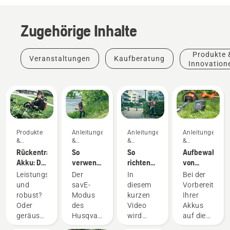
Zugehörige Inhalte
Produkte 
Veranstaltungen
Kaufberatung
Innovation
Produkte
Anleitungen
Anleitungen
Anleitungen
&
&
&
&
Innovationen
Leitfäden
Leitfäden
Leitfäden
Rückentragbarer
So
So
Aufbewahren
Akku: Die
verwenden
richten
von
Revolution
Sie den
Sie den
Husqvarna-
Leistungsstark
Der
In
Bei der
bei
savE-
Akku-
Akkus
und
savE-
diesem
Vorbereitung
akkubetriebenen
Modus
Rucksack
über den
robust?
Modus
kurzen
Ihrer
Handgeräten
an Ihrem
richtig
Winter
Oder
des
Video
Akkus
Akku-
ein und
geräuscharm
Husqvarna
wird
auf die
Rasentrimmer
passen
Produkte
und
Akku-
erklärt,
Winterlageru