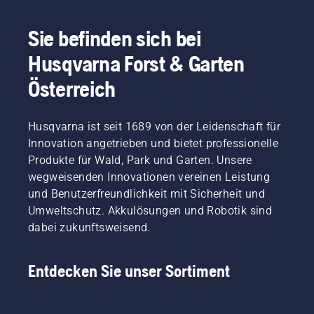
Geräte
im
beim
bequemeren
wird
Bereich
Schneiden
Sitz und
dieser
Elektro-
von
beugt
Sie befinden sich bei
Aufwand
und
leichtem
Müdigkeit
Husqvarna Forst & Garten
erheblich
akkubetriebene
Gras
vor,
reduziert.
Handgeräte
verlängern
sodass
Österreich
bei
kann.
Sie
Husqvarna.
Drücken
länger
Sie
und
Husqvarna ist seit 1689 von der Leidenschaft für
einfach
ohne
Innovation angetrieben und bietet professionelle
auf die
Pausen
Taste
arbeiten
Produkte für Wald, Park und Garten. Unsere
am
können.
wegweisenden Innovationen vereinen Leistung
Akku-
und Benutzerfreundlichkeit mit Sicherheit und
Trimmer,
Umweltschutz. Akkulösungen und Robotik sind
um den
dabei zukunftsweisend.
savE-
Modus
ein- oder
Entdecken Sie unser Sortiment
auszuschalten.