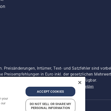
von
. Preisänderungen, Irrtümer, Text- und Satzfehler sind vorbe
 Preisempfehlungen in Euro inkl. der gesetzlichen Mehrwerts
 es sei denn sie sind für den direkten Kauf verfügbar.
nschutzerklärung
Impressum
Vermutete Verstöße melden
ACCEPT COOKIES
n your
 our
DO NOT SELL OR SHARE MY
PERSONAL INFORMATION