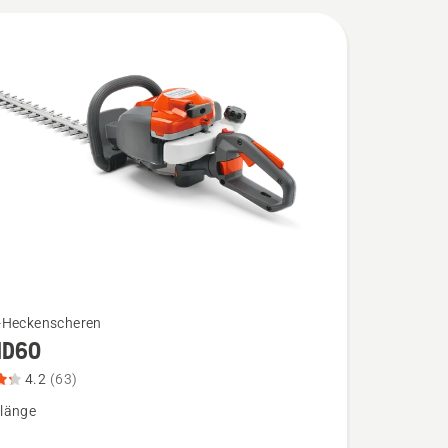
-Heckenscheren
HD60
4.2
(63)
0
länge
,