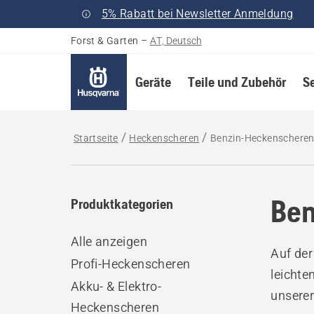
5% Rabatt bei Newsletter Anmeldung
Forst & Garten
–
AT, Deutsch
Geräte
Teile und Zubehör
S
Startseite
Heckenscheren
Benzin-Heckenschere
Ben
Produktkategorien
Alle anzeigen
Auf der
Profi-Heckenscheren
leichte
Akku- & Elektro-
unserer
Heckenscheren