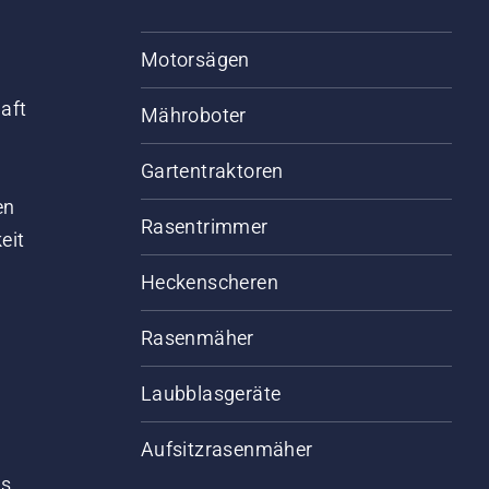
Motorsägen
aft
Mähroboter
Gartentraktoren
d
en
Rasentrimmer
eit
Heckenscheren
Rasenmäher
Laubblasgeräte
Aufsitzrasenmäher
s,