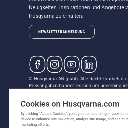
Neuigkeiten, Inspirationen und Angebote 
Husqvarna zu erhalten.
NEWSLETTERANMELDUNG
© Husqvarna AB (publ). Alle Rechte vorbehalten
Preisangaben handelt es sich um unverbindliche
unverbindliche Preisempfehlungen (inkl. MwSt),
Cookie-Richtlinie
Nutzungsbedingungen
AGBs
Date
Cookies on Husqvarna.com
By clicking “Accept Cookies”, you agree to the storing of cookies o
device to enhance site navigation, analyze site usage, and assist in
marketing efforts.