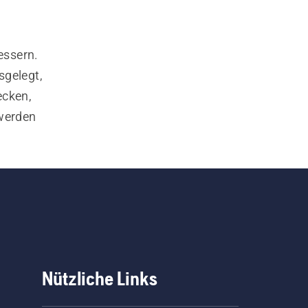
ssern. 
gelegt, 
cken, 
werden 
llen, 
rie 500 
die beste Wahl. Wenn Sie eine größere Reichweite benötigen, ist eine 
. Unser 
Elektro-
Nützliche Links