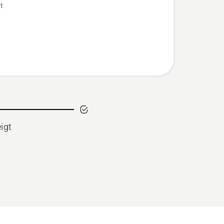
t
bewertung
igt