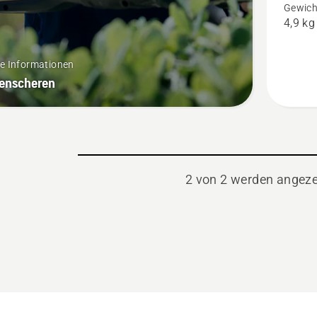
Gewich
Produkt
4,9 kg
4.2
von
re Informationen
5
enscheren
2 von 2 werden angeze