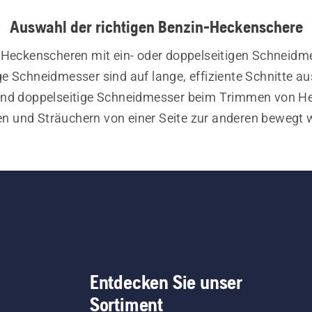
Auswahl der richtigen Benzin-Heckenschere
Heckenscheren mit ein- oder doppelseitigen Schneidme
ge Schneidmesser sind auf lange, effiziente Schnitte aus
nd doppelseitige Schneidmesser beim Trimmen von He
n und Sträuchern von einer Seite zur anderen bewegt 
können.
ie nach einer Benzin-Heckenschere für den anspruchsvo
Einsatz suchen, sind unsere Profi-Heckenscheren der Se
opheckenschere
 mit verlängertem Schaft ideal geeignet
 Angebot an 
Heckenscheren
 umfasst zudem 
Akku- und 
Heckenscheren
Entdecken Sie unser
sowie 
Profi-Heckenscheren
.
Sortiment