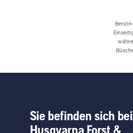
Benzin-
Einseiti
währe
Büsche
Wenn S
langen 
Telesk
breites
Sie befinden sich bei
Husqvarna Forst &