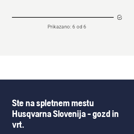
za
pihalnika
mulčenje/izmet
listja
zadaj
Prikazano: 6 od 6
Ste na spletnem mestu
Husqvarna Slovenija - gozd in
vrt.