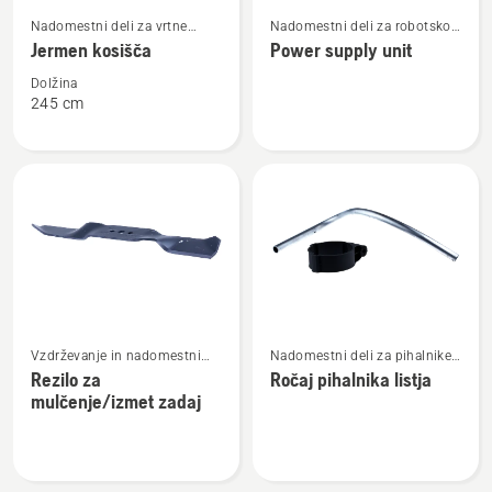
Oglejte
Oglejte
Nadomestni deli za vrtne
Nadomestni deli za robotsko
si
si
traktorje
kosilnico
Jermen kosišča
Power supply unit
več
več
podrobnosti
podrobnosti
Dolžina
245 cm
o
o
Jermen
Power
kosišča
supply
unit
Oglejte
Oglejte
Vzdrževanje in nadomestni
Nadomestni deli za pihalnike
si
si
deli
za listje
Rezilo za
Ročaj pihalnika listja
več
več
mulčenje/izmet zadaj
podrobnosti
podrobnosti
o
o
Rezilo
Ročaj