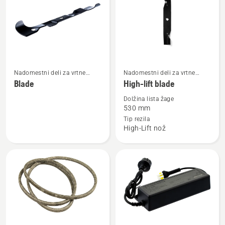
vse
Oglejte
Oglejte
Nadomestni deli za vrtne
Nadomestni deli za vrtne
si
si
traktorje
traktorje
Blade
High-lift blade
več
več
Dolžina lista žage
podrobnosti
podrobnosti
530 mm
o
o
Tip rezila
High-Lift nož
Blade
High-
lift
blade