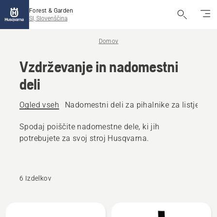
Forest & Garden
SI, Slovenščina
Domov
Vzdrževanje in nadomestni
deli
Ogled vseh
Nadomestni deli za pihalnike za listje
Nad
Spodaj poiščite nadomestne dele, ki jih
potrebujete za svoj stroj Husqvarna.
6 Izdelkov
Prikaži