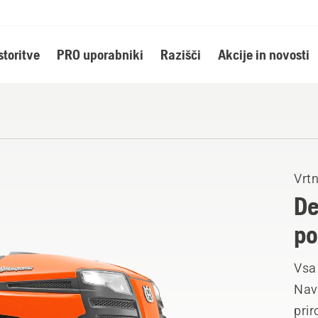
storitve
PRO uporabniki
Razišči
Akcije in novosti
Vrtn
De
po
Vsa 
Nav
prir