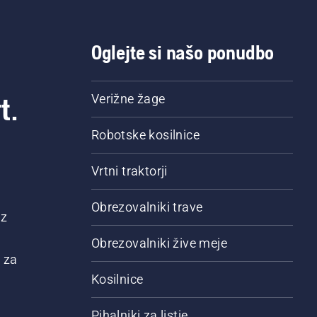
Oglejte si našo ponudbo
t.
Verižne žage
Robotske kosilnice
Vrtni traktorji
Obrezovalniki trave
 z
Obrezovalniki žive meje
 za
Kosilnice
Pihalniki za listje