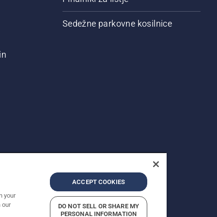
Sedežne parkovne kosilnice
in
ACCEPT COOKIES
n your
 our
DO NOT SELL OR SHARE MY
Prikazane so priporočene maloprodajne cene.
PERSONAL INFORMATION