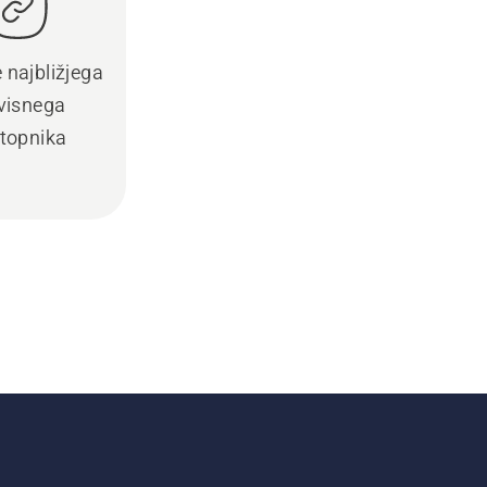
e najbližjega
visnega
topnika