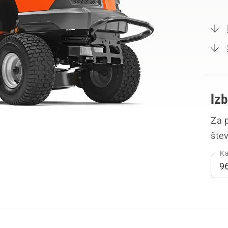
Izb
Za p
šte
Ka