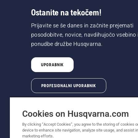
Ostanite na tekočem!
Prijavite se še danes in začnite prejemati
posodobitve, novice, navdihujočo vsebino 
ponudbe družbe Husqvarna.
UPORABNIK
PROFESIONALNI UPORABNIK
Cookies on Husqvarna.com
By clicking “Accept Cookies”, you agree to the storing of cookies o
device to enhance site navigation, analyze site usage, and assist in
© Husqvarna AB (obj). Vse pravice pridržane. 
marketing efforts.