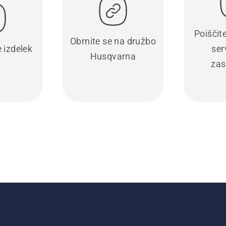
Poiščit
Obrnite se na družbo
e izdelek
ser
Husqvarna
zas