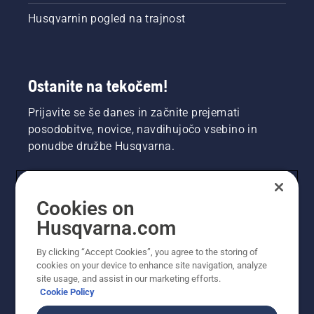
Husqvarnin pogled na trajnost
Ostanite na tekočem!
Prijavite se še danes in začnite prejemati
posodobitve, novice, navdihujočo vsebino in
ponudbe družbe Husqvarna.
UPORABNIK
Cookies on
Husqvarna.com
PROFESIONALNI UPORABNIK
By clicking “Accept Cookies”, you agree to the storing of
cookies on your device to enhance site navigation, analyze
site usage, and assist in our marketing efforts.
Cookie Policy