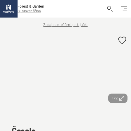
Forest & Garden
SI, Slovenščina
Zadaj nameščeni priključki
1/2
Česalo