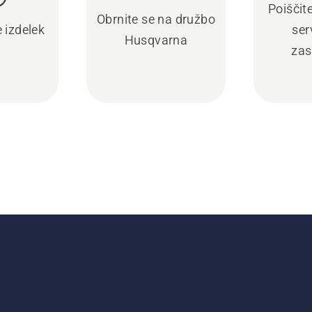
Poiščit
Obrnite se na družbo
e izdelek
ser
Husqvarna
zas