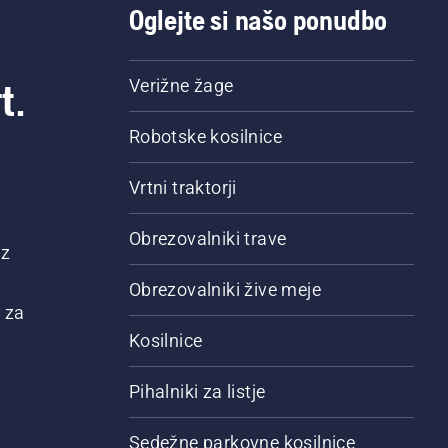
Oglejte si našo ponudbo
t.
Verižne žage
Robotske kosilnice
Vrtni traktorji
Obrezovalniki trave
 z
Obrezovalniki žive meje
 za
Kosilnice
Pihalniki za listje
Sedežne parkovne kosilnice