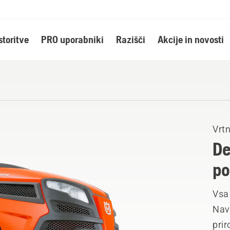
storitve
PRO uporabniki
Razišči
Akcije in novosti
Vrtn
De
po
Vsa 
Nav
prir