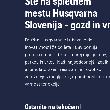
Ste na spletnem
mestu Husqvarna
Slovenija - gozd in vr
Družba Husqvarna z ljubeznijo do
inovativnosti že od leta 1689 ponuja
profesionalne izdelke za urejanje gozdov,
parkov in vrtov. Naši najsodobnejši izdelki
akumulatorskimi rešitvami in robotiko
združujejo zmogljivost, uporabnost in skrb
varnost ter okolje.
Ostanite na tekočem!