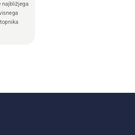
e najbližjega
visnega
topnika