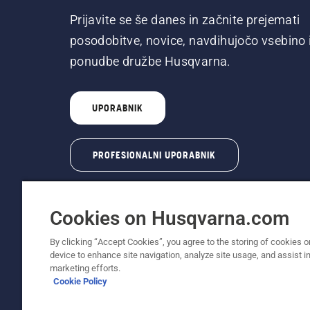
Prijavite se še danes in začnite prejemati
posodobitve, novice, navdihujočo vsebino 
ponudbe družbe Husqvarna.
UPORABNIK
PROFESIONALNI UPORABNIK
Cookies on Husqvarna.com
By clicking “Accept Cookies”, you agree to the storing of cookies o
device to enhance site navigation, analyze site usage, and assist in
© Husqvarna AB (obj). Vse pravice pridržane. 
marketing efforts.
Cookie Policy
Pravilnik o uporabi piškotkov
Pogoji uporabe
Obvest