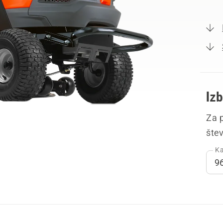
Izb
Za p
šte
Ka