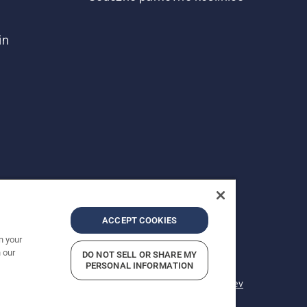
in
ACCEPT COOKIES
n your
 our
DO NOT SELL OR SHARE MY
Prikazane so priporočene maloprodajne cene.
PERSONAL INFORMATION
ilo o zasebnosti
Vizitka podjetja
Prijavite sume kršitev