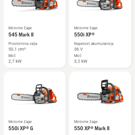
Oglejte
Oglejte
Motorne žage
Motorne žage
si
si
545 Mark II
550i XP®
več
več
Prostornina valja
Napetost akumulatorja
podrobnosti
podrobnosti
50,1 сm³
36 V
o
o
Moč
Moč
2,7 kW
3,2 kW
545
550i
Mark
XP®
II
Oglejte
Oglejte
Motorne žage
Motorne žage
si
si
550i XP® G
550 XP® Mark II
več
več