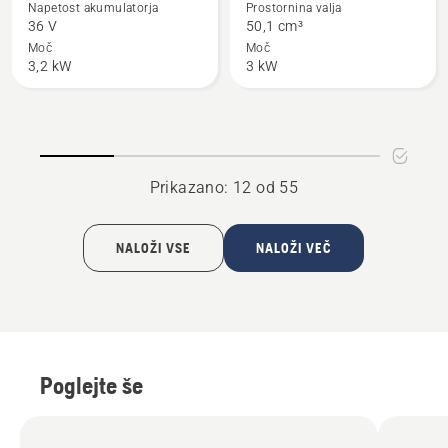
Napetost akumulatorja
Prostornina valja
podrobnosti
podrobnosti
36 V
50,1 сm³
o
o
Moč
Moč
3,2 kW
3 kW
550i
550 XP®
XP®
Mark
G
II
Prikazano: 12 od 55
NALOŽI VSE
NALOŽI VEČ
Poglejte še