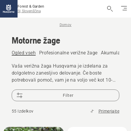
Forest & Garden
SI, Slovenščina
Domov
Motorne žage
Ogled vseh
Profesionalne verižne žage
Akumulatorske
Vaša verižna žaga Husqvarna je izdelana za
dolgoletno zanesljivo delovanje. Če boste
potrebovali pomoč, vam je na voljo več kot 10-
letna razpoložljivost nadomestnih delov za
verižne žage in 25.000 prodajalcev po vsem
Filter
svetu.
55 Izdelkov
Primerjajte
Prikaži