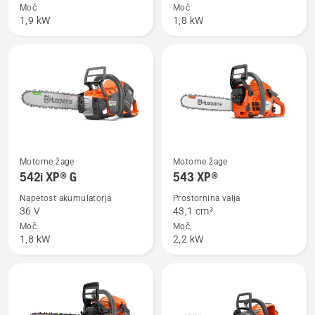
o
o
Moč
Moč
1,9 kW
1,8 kW
540 XP®
542i
Mark
XP®
III
Oglejte
Oglejte
Motorne žage
Motorne žage
si
si
542i XP® G
543 XP®
več
več
Napetost akumulatorja
Prostornina valja
podrobnosti
podrobnosti
36 V
43,1 сm³
o
o
Moč
Moč
1,8 kW
2,2 kW
542i
543 XP®
XP®
G