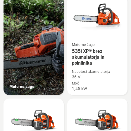
vse
Motorne žage
Oglejte
535i XP® brez
si
akumulatorja in
polnilnika
več
podrobnosti
Napetost akumulatorja
o
36 V
Več
535i
Moč
Motorne žage
1,45 kW
XP®
brez
akumulatorja
in
polnilnika