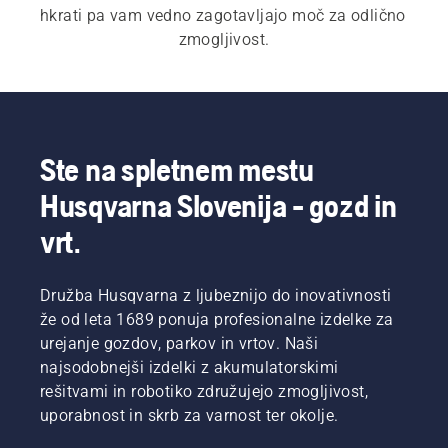
hkrati pa vam vedno zagotavljajo moč za odlično 
zmogljivost.
Za naše 
 električne in akumulatorske
 ter 
bencinske verižne žage
 je nujen hiter in 
Ste na spletnem mestu
enostaven zagon. Vsaka verižna žaga se zažene 
Husqvarna Slovenija - gozd in
s pritiskom na gumb ali enostavnim potegom 
vrvice, da bi zadovoljila potrebe strank. Naša 
vrt.
široka ponudba vključuje tudi 
profesionalne 
verižne žage
 in 
arboristične verižne žage
.
Družba Husqvarna z ljubeznijo do inovativnosti
že od leta 1689 ponuja profesionalne izdelke za
urejanje gozdov, parkov in vrtov. Naši
najsodobnejši izdelki z akumulatorskimi
rešitvami in robotiko združujejo zmogljivost,
uporabnost in skrb za varnost ter okolje.