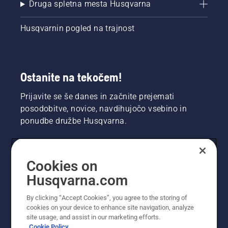
Druga spletna mesta Husqvarna
Husqvarnin pogled na trajnost
Ostanite na tekočem!
Prijavite se še danes in začnite prejemati
posodobitve, novice, navdihujočo vsebino in
ponudbe družbe Husqvarna.
UPORABNIK
Cookies on
Husqvarna.com
PROFESIONALNI UPORABNIK
By clicking “Accept Cookies”, you agree to the storing of
cookies on your device to enhance site navigation, analyze
site usage, and assist in our marketing efforts.
Cookie Policy