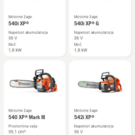
Oglejte
Oglejte
Motorne žage
Motorne žage
si
si
540i XP®
540i XP® G
več
več
Napetost akumulatorja
Napetost akumulatorja
podrobnosti
podrobnosti
36 V
36 V
o
o
Moč
Moč
1,8 kW
1,8 kW
540i
540i
XP®
XP®
G
Oglejte
Oglejte
Motorne žage
Motorne žage
si
si
540 XP® Mark III
542i XP®
več
več
Prostornina valja
Napetost akumulatorja
podrobnosti
podrobnosti
39,1 сm³
36 V