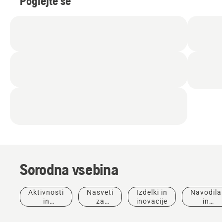
Poglejte še
Sorodna vsebina
Aktivnosti
Nasveti
Izdelki in
Navodila
Zgodbe in
in
za
inovacije
in
navdih
dogodki
nakup
vodniki
Pogovori
Rešitve