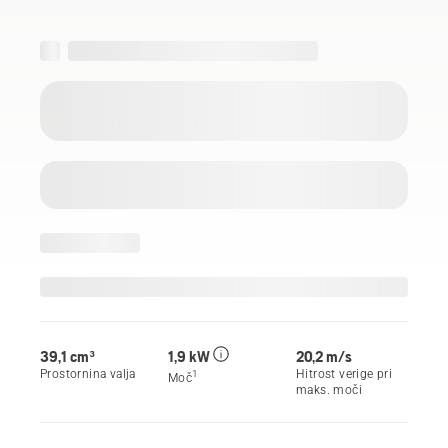
39,1 сm³
1,9 kW
20,2 m/s
Prostornina valja
Hitrost verige pri
1
Moč
maks. moči