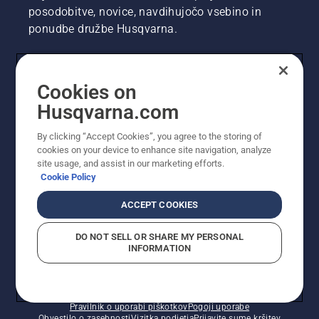
posodobitve, novice, navdihujočo vsebino in
ponudbe družbe Husqvarna.
UPORABNIK
Cookies on
Husqvarna.com
PROFESIONALNI UPORABNIK
By clicking “Accept Cookies”, you agree to the storing of
cookies on your device to enhance site navigation, analyze
site usage, and assist in our marketing efforts.
Cookie Policy
ACCEPT COOKIES
DO NOT SELL OR SHARE MY PERSONAL
INFORMATION
© Husqvarna AB (obj). Vse pravice pridržane. Prikazane
so priporočene maloprodajne cene.
Pravilnik o uporabi piškotkov
Pogoji uporabe
Obvestilo o zasebnosti
Vizitka podjetja
Prijavite sume kršitev