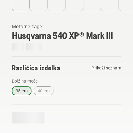
Motorne žage
Husqvarna 540 XP® Mark III
Različica izdelka
Prikaži seznam
Dolžina meča
35 cm
40 cm