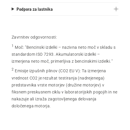
Podpora za lastnika
Zavrnitev odgovornosti:
1
Moč
:
"Bencinski izdelki – nazivna neto moč v skladu s
standardom ISO 7293. Akumulatorski izdelki –
izmerjena neto moč, primerljiva z bencinskimi izdelki."
2
Emisije izpušnih plinov (CO2 EU V)
:
Ta izmerjena
vrednost CO2 je rezultat testiranja (nadrejenega)
predstavnika vrste motorjev (družine motorjev) v
fiksnem preskusnem ciklu v laboratorijskih pogojih in ne
nakazuje ali izraža zagotovljenega delovanja
določenega motorja.