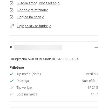
Visoka zmogljivost rezanja
Vedno optimizirano
Pogled na sečnjo
Oglejte si vse funkcije
Husqvarna 540 XP® Mark III - 970 51 81‑14
Priloženo
Tip meča (dolg)
Verižnik
Ostroga
Nameščen
Tip verige
SP21G
Dolžina meča
14 in