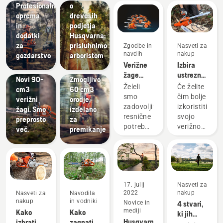
Profesionalna
o
oprema
drevesih
in
podjetja
dodatki
Husqvarna:
Strokovnjaki
za
prisluhnimo
Zgodbe in
Nasveti za
za nego
navdih
nakup
gozdarstvo
arboristom
Izdelki in
dreves in
Verižne
Izbira
inovacije
arboristi
žage
ustrezne
Novi 90-
Zmogljivo
Husqvarna
verige za
Želeli
Če želite
cm3
60 cm3
- od leta
verižno
smo
čim bolje
verižni
orodje,
1959 v
žago:
zadovoljiti
izkoristiti
žagi. Smo
izdelano
rokah
Nekaj
resnične
svojo
preprosto
za
naših
nasvetov
potrebe
verižno
več.
premikanje
uporabnikov
poklicnih
žago, je
gozdarjev,
pomembno,
zato
da
smo
izberete
ustvarili
najustreznejš
17. julij
Nasveti za
nekatere
verigo
2022
nakup
Nasveti za
Navodila
najboljših
zanjo.
nakup
in vodniki
Novice in
4 stvari,
in
Tukaj je
mediji
Kako
Kako
ki jih
najinovativnejših
nekaj
Husqvarna
izbrati
zagnati