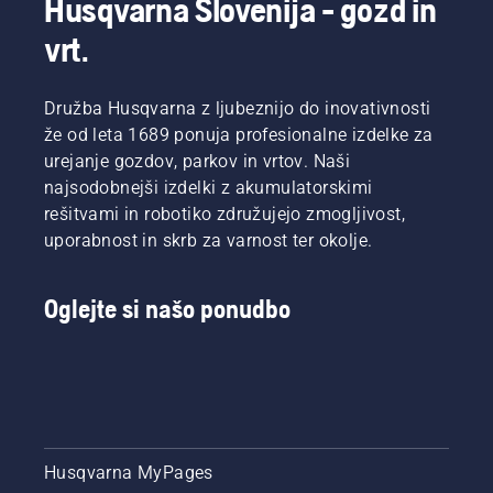
Husqvarna Slovenija - gozd in
bodo
žaga je
nekaj
pomagali
predstavili
prava za
nasvetov,
vrt.
izbrati
dve novi
vas.
kako
pravo
bencinski
pripraviti
velikost
verižni
žago za
Družba Husqvarna z ljubeznijo do inovativnosti
in pravo
žagi s
delo.
vrsto
že od leta 1689 ponuja profesionalne izdelke za
prostornino
verižne
urejanje gozdov, parkov in vrtov. Naši
40 cm3,
žage.
najsodobnejši izdelki z akumulatorskimi
Husqvarna
rešitvami in robotiko združujejo zmogljivost,
540 XP®
Mark III
uporabnost in skrb za varnost ter okolje.
in
Husqvarna
T540
Oglejte si našo ponudbo
XP®
Mark III.
Husqvarna MyPages