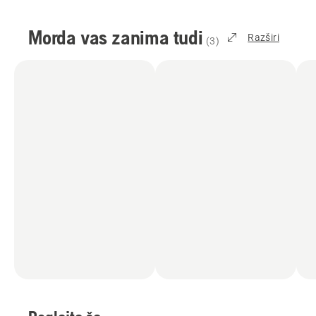
Morda vas zanima tudi
Razširi
(
3
)