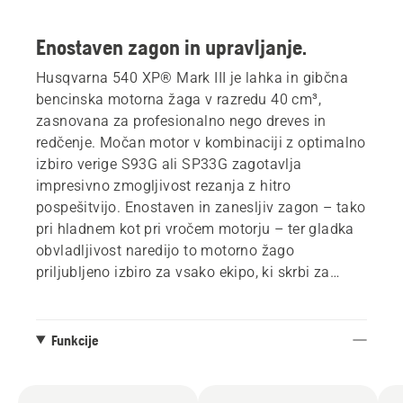
Enostaven zagon in upravljanje.
Husqvarna 540 XP® Mark III je lahka in gibčna
bencinska motorna žaga v razredu 40 cm³,
zasnovana za profesionalno nego dreves in
redčenje. Močan motor v kombinaciji z optimalno
izbiro verige S93G ali SP33G zagotavlja
impresivno zmogljivost rezanja z hitro
pospešitvijo. Enostaven in zanesljiv zagon – tako
pri hladnem kot pri vročem motorju – ter gladka
obvladljivost naredijo to motorno žago
priljubljeno izbiro za vsako ekipo, ki skrbi za
drevesa.
Funkcije