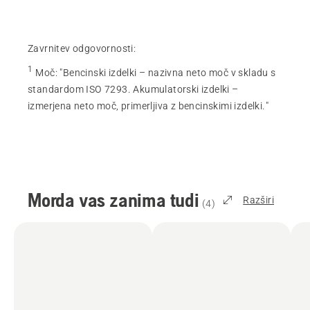
Zavrnitev odgovornosti:
1
Moč
:
"Bencinski izdelki – nazivna neto moč v skladu s
standardom ISO 7293. Akumulatorski izdelki –
izmerjena neto moč, primerljiva z bencinskimi izdelki."
Morda vas zanima tudi
Razširi
(
4
)