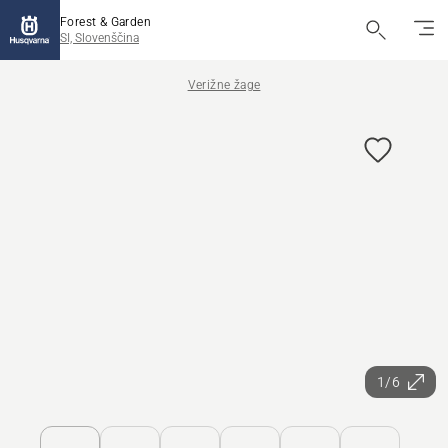
Forest & Garden
SI, Slovenščina
Verižne žage
1/6