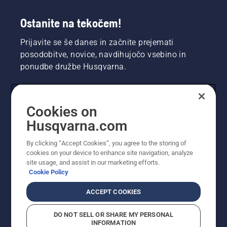
Ostanite na tekočem!
Prijavite se še danes in začnite prejemati
posodobitve, novice, navdihujočo vsebino in
ponudbe družbe Husqvarna.
UPORABNIK
Cookies on
Husqvarna.com
PROFESIONALNI UPORABNIK
By clicking “Accept Cookies”, you agree to the storing of
cookies on your device to enhance site navigation, analyze
site usage, and assist in our marketing efforts.
Cookie Policy
ACCEPT COOKIES
DO NOT SELL OR SHARE MY PERSONAL
INFORMATION