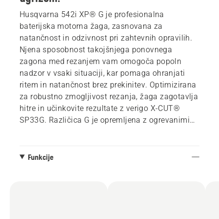
Husqvarna 542i XP® G je profesionalna
baterijska motorna žaga, zasnovana za
natančnost in odzivnost pri zahtevnih opravilih.
Njena sposobnost takojšnjega ponovnega
zagona med rezanjem vam omogoča popoln
nadzor v vsaki situaciji, kar pomaga ohranjati
ritem in natančnost brez prekinitev. Optimizirana
za robustno zmogljivost rezanja, žaga zagotavlja
hitre in učinkovite rezultate z verigo X-CUT®
SP33G. Različica G je opremljena z ogrevanimi
ročaji, ki zagotavljajo udobje pri delu v hladnih
pogojih. Vse prednosti baterije – z občutkom in
odzivom bencinskega ugriza. Ta edinstvena
Funkcije
kombinacija je omogočena s sklopko žage, ki
omogoča enak takojšnji ponovni zagon in nadzor
rezanja, kot bi ga pričakovali pri bencinski žagi –
vendar v baterijskem formatu.