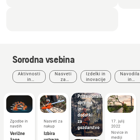
Sorodna vsebina
Aktivnosti
Nasveti
Izdelki in
Navodila
in
za
inovacije
in
dogodki
nakup
vodniki
Rešitve
Profesionalna
oprema
in
dodatki
za
Zgodbe in
Nasveti za
17. julij
Zgodbe in
navdih
nakup
2022
gozdarstvo
navdih
Verižne
Izbira
Novice in
Pogovori
mediji
žage
ustrezne