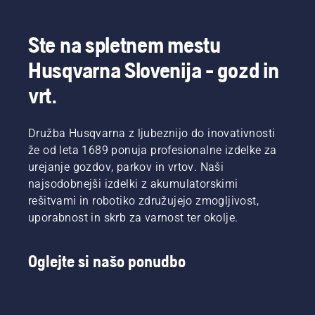
se je že v
na
žage.
zgodnji
Švedskem.
fazi
Vas
Ste na spletnem mestu
odločil
zanima,
za
zakaj?
Husqvarna Slovenija - gozd in
vlaganje
Zgodba
v
se
vrt.
Husqvarnine
dejansko
žage z
začne na
edinstveno
koncu.
Družba Husqvarna z ljubeznijo do inovativnosti
zavoro
Najpomembnejši
že od leta 1689 ponuja profesionalne izdelke za
verige
cilj naših
urejanje gozdov, parkov in vrtov. Naši
TrioBrake.
raziskav
najsodobnejši izdelki z akumulatorskimi
Izkazale
in
so se za
razvoja
rešitvami in robotiko združujejo zmogljivost,
donosno
je bil čim
uporabnost in skrb za varnost ter okolje.
naložbo.
boljši
Uporabnik
rezultat
verižne
za vas.
Oglejte si našo ponudbo
žage Bill
Raleigh
in
njegovi