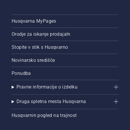
sodelavci
zdaj
delajo
Husqvarna MyPages
pametneje,
saj
uporabljajo
Orodje za iskanje prodajaln
boljše
načine
Stopite v stik s Husqvarno
dela ter
delajo
Novinarsko središče
bolj
varno in
Ponudba
ergonomsko.
Pravne informacije o izdelku
Druga spletna mesta Husqvarna
Husqvarnin pogled na trajnost