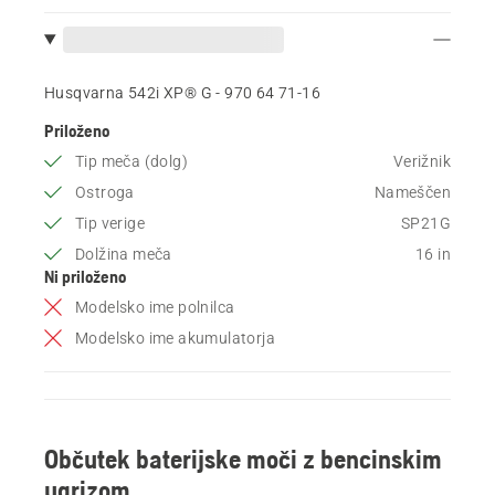
Husqvarna 542i XP® G - 970 64 71‑16
Priloženo
Tip meča (dolg)
Verižnik
Ostroga
Nameščen
Tip verige
SP21G
Dolžina meča
16 in
Ni priloženo
Modelsko ime polnilca
Modelsko ime akumulatorja
Občutek baterijske moči z bencinskim
ugrizom.