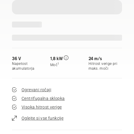
36 V
1,8 kW
24 m/s
Napetost
Hitrost verige pri
1
Moč
akumulatorja
maks. moči
Ogrevani ročaji
Centrifugalna sklopka
Visoka hitrost verige
Oglejte si vse funkcije