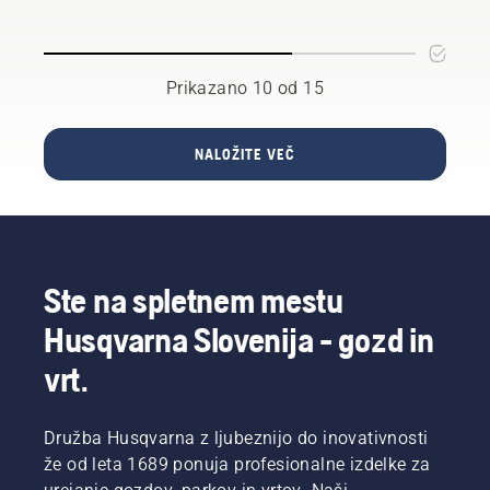
k daljši
Z našo
življenjski
rešitvijo
dobi
z
vaših
nahrbtno
Prikazano 10 od 15
baterij.
baterijo
vam ni
treba
NALOŽITE VEČ
več
izbirati.
"S tem
smo
linijo
baterijskih
Ste na spletnem mestu
izdelkov
dvignili
Husqvarna Slovenija - gozd in
na
povsem
vrt.
novo
raven,"
pove
Družba Husqvarna z ljubeznijo do inovativnosti
Johan
že od leta 1689 ponuja profesionalne izdelke za
Svennung,