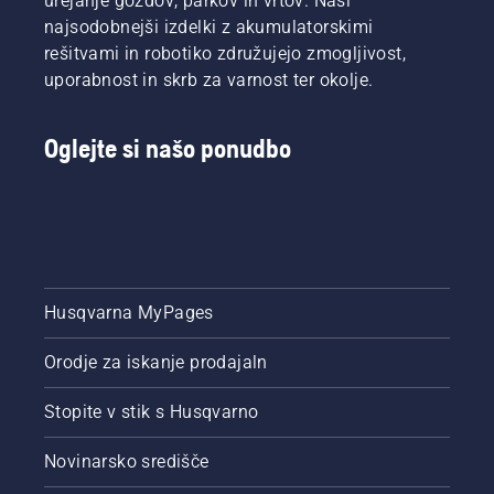
urejanje gozdov, parkov in vrtov. Naši
produktni
najsodobnejši izdelki z akumulatorskimi
vodja
oddelka
rešitvami in robotiko združujejo zmogljivost,
za
uporabnost in skrb za varnost ter okolje.
električno
in
baterijsko
Oglejte si našo ponudbo
ročno
orodje v
družbi
Husqvarna.
Husqvarna MyPages
Orodje za iskanje prodajaln
Stopite v stik s Husqvarno
Novinarsko središče