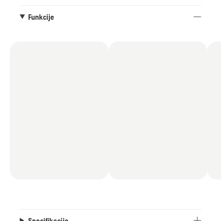
kabla ali pa povečajte čas delovanja z uporabo
posebnega adapterskega pribora za priključitev
Funkcije
na akumulator v nahrbtniku. Vgrajena
povezljivost za enostavno povezavo z digitalnimi
storitvami. Baterija in polnilec nista vključena.
Specifikacije