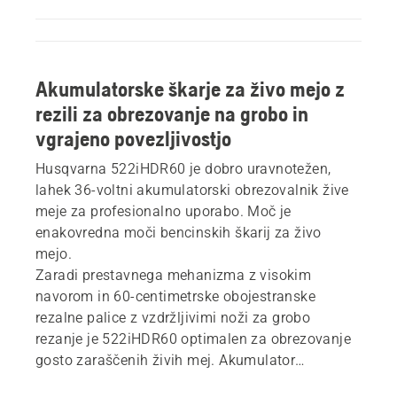
Akumulatorske škarje za živo mejo z
rezili za obrezovanje na grobo in
vgrajeno povezljivostjo
Husqvarna 522iHDR60 je dobro uravnotežen,
lahek 36-voltni akumulatorski obrezovalnik žive
meje za profesionalno uporabo. Moč je
enakovredna moči bencinskih škarij za živo
mejo.
Zaradi prestavnega mehanizma z visokim
navorom in 60-centimetrske obojestranske
rezalne palice z vzdržljivimi noži za grobo
rezanje je 522iHDR60 optimalen za obrezovanje
gosto zaraščenih živih mej. Akumulator
namestite v izdelek za odlično manevriranje brez