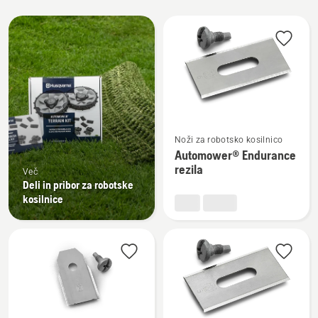
Prikaži
vse
Oglejte
Noži za robotsko kosilnico
si
Automower® Endurance
več
rezila
Več
podrobnosti
Deli in pribor za robotske
o
kosilnice
Automower®
Endurance
rezila