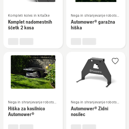
Oglejte
Oglejte
Kompleti koles in krtačke
Nega in shranjevanje robotske
si
si
kosilnice
Komplet nadomestnih
Automower® garažna
več
več
ščetk 2 kosa
hiška
podrobnosti
podrobnosti
o
o
Komplet
Automower®
nadomestnih
garažna
ščetk
hiška
2
kosa
Oglejte
Oglejte
Nega in shranjevanje robotske
Nega in shranjevanje robotske
si
si
kosilnice
kosilnice
Hiška za kosilnico
Automower® Zidni
več
več
Automower®
nosilec
podrobnosti
podrobnosti
o
o