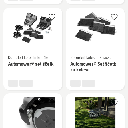
Husqvarna
Automower®
Automower®
terenski
Enhance
komplet
HSS
noži
Oglejte
Oglejte
Kompleti koles in krtačke
Kompleti koles in krtačke
si
si
Automower® set ščetk
Automower® Set ščetk
več
več
za kolesa
podrobnosti
podrobnosti
o
o
Automower®
Automower®
set
Set
ščetk
ščetk
za
kolesa