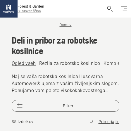
Forest & Garden
SI, Slovenščina
Domov
Deli in pribor za robotske
kosilnice
Ogled vseh
Rezila za robotsko kosilnico
Kompleti kol
Naj se vaša robotska kosilnica Husqvarna
Automower® ujema z vašim življenjskim slogom.
Ponujamo vam paleto visokokakovostnega
pribora, ki je zasnovan za dopolnitev vašega
izdelka.
Filter
35 Izdelkov
Primerjajte