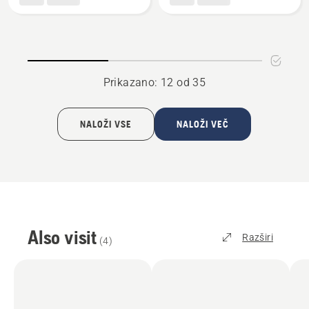
Hiška
Automower®
za
Zidni
kosilnico
nosilec
Automower®
Prikazano: 12 od 35
NALOŽI VSE
NALOŽI VEČ
Also visit
Razširi
(
4
)