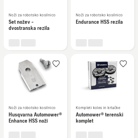
Oglejte
Oglejte
Noži za robotsko kosilnico
Noži za robotsko kosilnico
si
si
Set nožev -
Endurance HSS rezila
več
več
dvostranska rezila
podrobnosti
podrobnosti
o
o
Set
Endurance
nožev
HSS
-
rezila
dvostranska
rezila
Oglejte
Oglejte
Noži za robotsko kosilnico
Kompleti koles in krtačke
si
si
Husqvarna Automower®
Automower® terenski
več
več
Enhance HSS noži
komplet
podrobnosti
podrobnosti
o
o