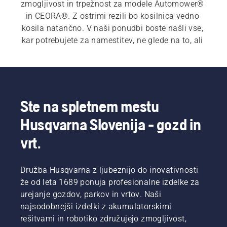
zmogljivost in trpežnost za modele Automower® 
in CEORA
®
. Z ostrimi rezili bo kosilnica vedno 
kosila natančno. V naši ponudbi boste našli vse, 
kar potrebujete za namestitev, ne glede na to, ali 
uporabljate omejevalne zanke ali brezžično 
namestitev z vtičnikom Husqvarna EPOS
®
. 
Ponujamo tudi komplete aktivnih kolesnih krtač 
in širok nabor drugega pribora. Z deli Husqvarna 
bo vaša robotska kosilnica delovala nemoteno, 
Ste na spletnem mestu
trava pa bo dobro vzdrževana vso sezono.
Husqvarna Slovenija - gozd in
vrt.
Družba Husqvarna z ljubeznijo do inovativnosti
že od leta 1689 ponuja profesionalne izdelke za
urejanje gozdov, parkov in vrtov. Naši
najsodobnejši izdelki z akumulatorskimi
rešitvami in robotiko združujejo zmogljivost,