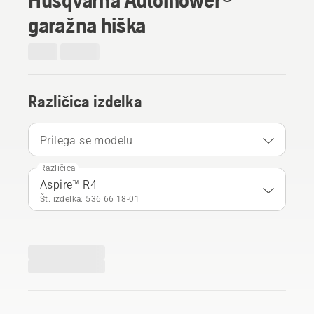
garažna hiška
Različica izdelka
Prilega se modelu
Različica
Aspire™ R4
Št. izdelka: 536 66 18‑01