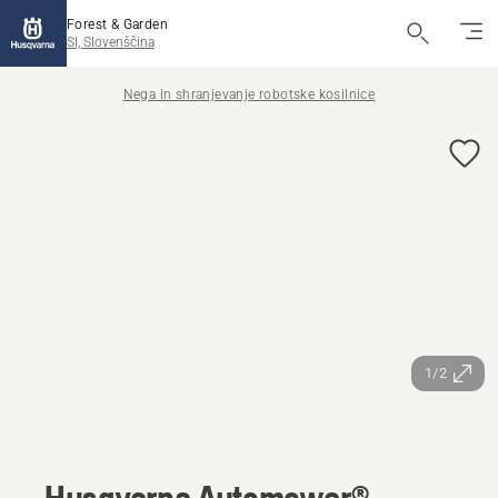
Forest & Garden
SI, Slovenščina
Nega in shranjevanje robotske kosilnice
1/2
Husqvarna Automower®