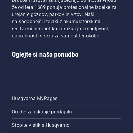
Družba Husqvarna z ljubeznijo do inovativnosti
že od leta 1689 ponuja profesionalne izdelke za
urejanje gozdov, parkov in vrtov. Naši
najsodobnejši izdelki z akumulatorskimi
rešitvami in robotiko združujejo zmogljivost,
uporabnost in skrb za varnost ter okolje.
Oglejte si našo ponudbo
Husqvarna MyPages
Orodje za iskanje prodajaln
Stopite v stik s Husqvarno