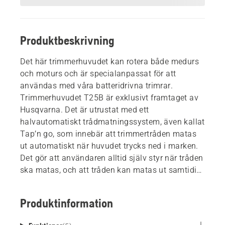
Produktbeskrivning
Det här trimmerhuvudet kan rotera både medurs
och moturs och är specialanpassat för att
användas med våra batteridrivna trimrar.
Trimmerhuvudet T25B är exklusivt framtaget av
Husqvarna. Det är utrustat med ett
halvautomatiskt trådmatningssystem, även kallat
Tap’n go, som innebär att trimmertråden matas
ut automatiskt när huvudet trycks ned i marken.
Det gör att användaren alltid själv styr när tråden
ska matas, och att tråden kan matas ut samtidigt
som maskinen används. Med andra ord behöver
maskinen inte stängas av eller selen hakas ur när
Produktinformation
tråden ska matas fram.