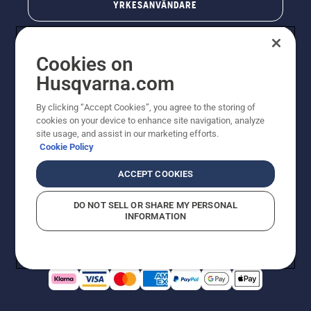
YRKESANVÄNDARE
Cookies on
Husqvarna.com
By clicking “Accept Cookies”, you agree to the storing of
cookies on your device to enhance site navigation, analyze
site usage, and assist in our marketing efforts.
Cookie Policy
© Husqvarna AB (publ). All rights reserved. Priserna
som visas är rekommenderade cirkapriser. Alla angivna
ACCEPT COOKIES
priser är rekommenderade försäljningspriser (inkl.
moms) om inte produkten är tillgänglig för direkt köp.
DO NOT SELL OR SHARE MY PERSONAL
Cookiepolicy
Användningsvillkor
Sekretessmeddelande
INFORMATION
Företagsinformation
Rapportera misstänkta överträdelser