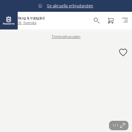
Se aktuella erbjudanden
Skog & trädgård
SE, Svenska
Trimmerhuvuden
1/1