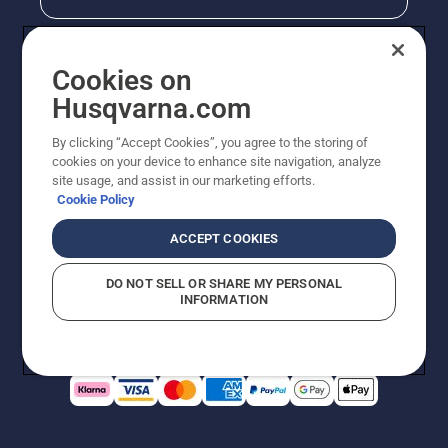
Cookies on
Husqvarna.com
By clicking “Accept Cookies”, you agree to the storing of
cookies on your device to enhance site navigation, analyze
site usage, and assist in our marketing efforts.
Cookie Policy
© Husqvarna AB (publ). All rights reserved. Priserna
som visas är rekommenderade cirkapriser. Alla angivna
ACCEPT COOKIES
priser är rekommenderade försäljningspriser (inkl.
moms) om inte produkten är tillgänglig för direkt köp.
DO NOT SELL OR SHARE MY PERSONAL
Cookiepolicy
Användningsvillkor
Sekretessmeddelande
INFORMATION
Företagsinformation
Rapportera misstänkta överträdelser