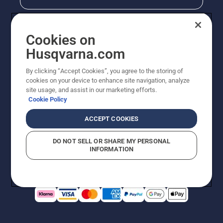
Cookies on
Husqvarna.com
By clicking “Accept Cookies”, you agree to the storing of
cookies on your device to enhance site navigation, analyze
site usage, and assist in our marketing efforts.
Cookie Policy
© Husqvarna AB (publ). All rights reserved. Priserna
som visas är rekommenderade cirkapriser. Alla angivna
ACCEPT COOKIES
priser är rekommenderade försäljningspriser (inkl.
moms) om inte produkten är tillgänglig för direkt köp.
DO NOT SELL OR SHARE MY PERSONAL
Cookiepolicy
Användningsvillkor
Sekretessmeddelande
INFORMATION
Företagsinformation
Rapportera misstänkta överträdelser