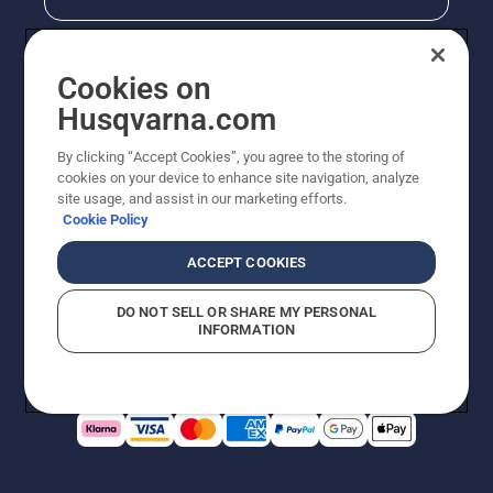
Cookies on
Husqvarna.com
By clicking “Accept Cookies”, you agree to the storing of
cookies on your device to enhance site navigation, analyze
site usage, and assist in our marketing efforts.
Cookie Policy
© Husqvarna AB (publ). All rights reserved. Priserna
som visas är rekommenderade cirkapriser. Alla angivna
ACCEPT COOKIES
priser är rekommenderade försäljningspriser (inkl.
moms) om inte produkten är tillgänglig för direkt köp.
DO NOT SELL OR SHARE MY PERSONAL
Cookiepolicy
Användningsvillkor
Sekretessmeddelande
INFORMATION
Företagsinformation
Rapportera misstänkta överträdelser