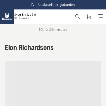
Se aktuella erbjudanden
Skog & trädgård
SE, Svenska
Sök försäljningsplats
Elon Richardsons