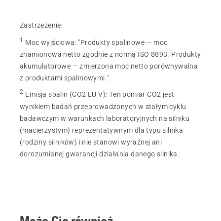
Zastrzeżenie:
1
Moc wyjściowa
:
"Produkty spalinowe — moc
znamionowa netto zgodnie z normą ISO 8893. Produkty
akumulatorowe — zmierzona moc netto porównywalna
z produktami spalinowymi."
2
Emisja spalin (CO2 EU V)
:
Ten pomiar CO2 jest
wynikiem badań przeprowadzonych w stałym cyklu
badawczym w warunkach laboratoryjnych na silniku
(macierzystym) reprezentatywnym dla typu silnika
(rodziny silników) i nie stanowi wyraźnej ani
dorozumianej gwarancji działania danego silnika.
Może Cię również