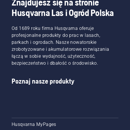
Znajdujesz się na stronie
niezbędną
pociągnij
moc i
linkę
Husqvarna Las i Ogród Polska
moment
rozrusznika,
obrotowy
aż silnik
dzięki
się
Od 1689 roku firma Husqvarna oferuje
bardzo
uruchomi.
profesjonalne produkty do prac w lasach,
wydajnemu
Procedura
spalaniu.
parkach i ogrodach. Nasze nowatorskie
uruchamiania
wykaszarki.
zrobotyzowane i akumulatorowe rozwiązania
Postępując
łączą w sobie wydajność, użyteczność,
zgodnie
bezpieczeństwo i dbałość o środowisko.
z tą
procedurą,
możesz
Poznaj nasze produkty
bardzo
łatwo
uruchomić
wykaszarkę
marki
Husqvarna.
Husqvarna MyPages