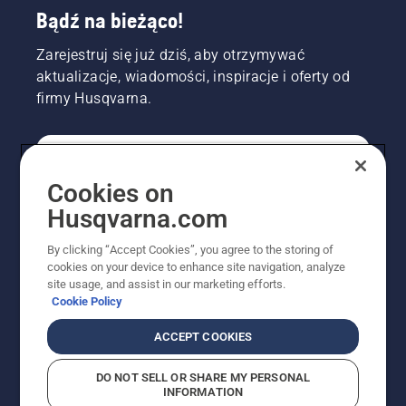
Bądź na bieżąco!
Zarejestruj się już dziś, aby otrzymywać
aktualizacje, wiadomości, inspiracje i oferty od
firmy Husqvarna.
KONSUMENT
Cookies on
Husqvarna.com
PROFESJONALISTA
By clicking “Accept Cookies”, you agree to the storing of
cookies on your device to enhance site navigation, analyze
site usage, and assist in our marketing efforts.
Cookie Policy
ACCEPT COOKIES
DO NOT SELL OR SHARE MY PERSONAL
INFORMATION