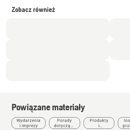
Zobacz również
Powiązane materiały
Tereny
Wydarzenia
Porady
Produkty
Ins
miejskie
i imprezy
dotyczące
i
prz
Sprzęt do