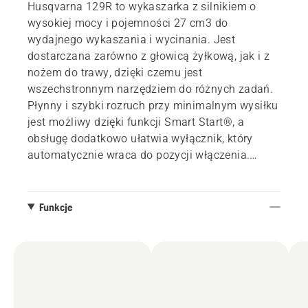
Husqvarna 129R to wykaszarka z silnikiem o
wysokiej mocy i pojemności 27 cm3 do
wydajnego wykaszania i wycinania. Jest
dostarczana zarówno z głowicą żyłkową, jak i z
nożem do trawy, dzięki czemu jest
wszechstronnym narzędziem do różnych zadań.
Płynny i szybki rozruch przy minimalnym wysiłku
jest możliwy dzięki funkcji Smart Start®, a
obsługę dodatkowo ułatwia wyłącznik, który
automatycznie wraca do pozycji włączenia.
Model 129R jest również wyposażony w
podwójne szelki, osłonę łączoną i wygodny
uchwyt.
Funkcje