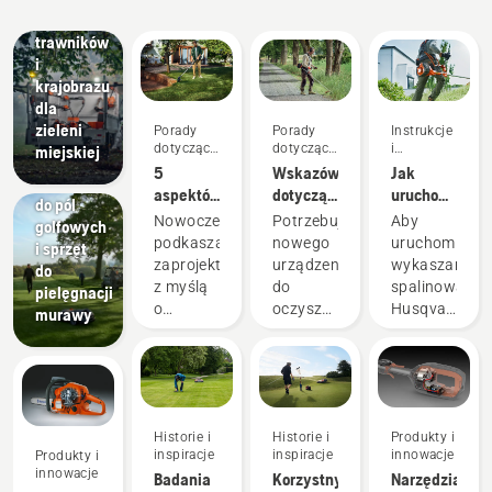
zakupu
innowacje
pielęgnacji
trawników
i
krajobrazu
dla
zieleni
Porady
Porady
Instrukcje
Pola
dotyczące
dotyczące
i
miejskiej
golfowe
zakupu
zakupu
przewodniki
5
Wskazówki
Jak
Kosiarki
aspektów,
dotyczące
uruchomić
do pól
które
zakupu
wykaszarkę
Nowoczesne
Potrzebujesz
Aby
golfowych
należy
wykaszarki
spalinową
podkaszarki
nowego
uruchomić
i sprzęt
rozważyć
zaprojektowano
urządzenia
wykaszarkę
do
przy
z myślą
do
spalinową
pielęgnacji
zakupie
o
oczyszczenia
Husqvarna,
murawy
podkaszarki
różnych
dużego
należy
warunkach
terenu,
postępować
pracy i
skoszenia
zgodnie
użytkownikach.
wysokiej
z prostą
Ale jak
trawy
procedurą
Historie i
Historie i
Produkty i
znaleźć
lub
przedstawion
inspiracje
inspiracje
innowacje
Produkty i
optymalną
poszycia
w tym
innowacje
Badania
Korzystny
Narzędzia
podkaszarkę
bądź
filmie.