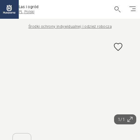
Las i ogród
PL, Polski
Środki ochrony indywidualnej i odzież robocza
1/1