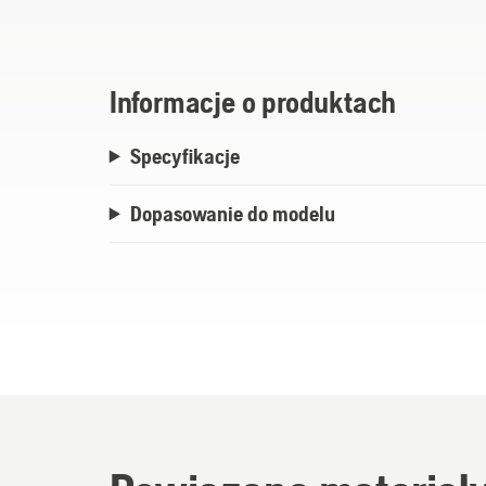
zapewniające dużą swobodę ruchu maszyn
oszczędzając tym samym plecy operatora
Informacje o produktach
Specyfikacje
Dopasowanie do modelu