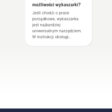
możliwości wykaszarki?
Jeśli chodzi o prace
porządkowe, wykaszarka
jest najbardziej
uniwersalnym narzędziem.
W instrukcji obsługi
wykaszarki znajdziesz listę
podpowiedzi dotyczących
bezpiecznej i wydajnej
pracy przy pomocy
wykaszarki firmy
Husqvarna.