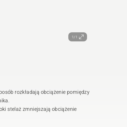
1/1
sposób rozkładają obciążenie pomiędzy
nika.
oki stelaż zmniejszają obciążenie
ą posiada ruchome łączenie,