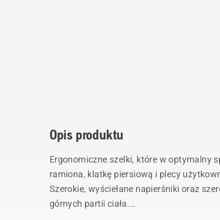
Opis produktu
Ergonomiczne szelki, które w optymalny 
ramiona, klatkę piersiową i plecy użytkow
Szerokie, wyściełane napierśniki oraz szer
górnych partii ciała.
Wyposażone w pas biodrowy z amortyzacj