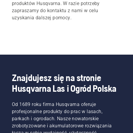
produktów Husqvarna. W razie potrzeby
zapraszamy do kontaktu z nami w celu
uzyskania dalszej pomocy.
Znajdujesz się na stronie
Husqvarna Las i Ogród Polska
Od 1689 roku firma Husqvarna oferuje
profesjonalne produkty do prac w lasach,
parkach i ogrodach. Nasze nowatorskie
zrobotyzowane i akumulatorowe rozwiązania
łączą w sobie wydajność, użyteczność,