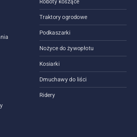
Roboty koszące
Traktory ogrodowe
Podkaszarki
nia
Nożyce do żywopłotu
Kosiarki
Dmuchawy do liści
Ridery
ty