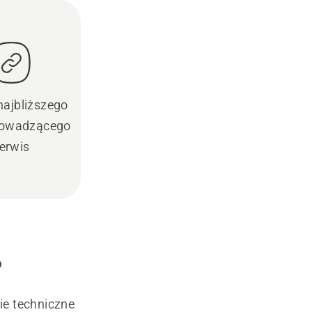
najbliższego
prowadzącego
erwis
?
ie techniczne