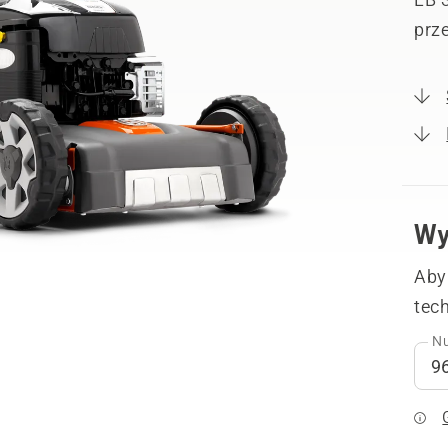
prze
Wy
Aby
tech
Nu