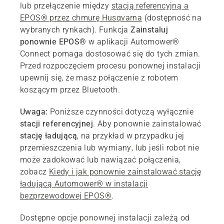
lub przełączenie między
stacją referencyjną a
EPOS® przez chmurę Husqvarna
(dostępność na
wybranych rynkach). Funkcja
Zainstaluj
ponownie EPOS®
w aplikacji Automower®
Connect pomaga dostosować się do tych zmian.
Przed rozpoczęciem procesu ponownej instalacji
upewnij się, że masz połączenie z robotem
koszącym przez Bluetooth.
Uwaga:
Poniższe czynności dotyczą wyłącznie
stacji referencyjnej
. Aby ponownie zainstalować
stację ładującą
, na przykład w przypadku jej
przemieszczenia lub wymiany, lub jeśli robot nie
może zadokować lub nawiązać połączenia,
zobacz
Kiedy i jak ponownie zainstalować stację
ładującą Automower® w instalacji
bezprzewodowej EPOS®
.
Dostępne opcje ponownej instalacji zależą od