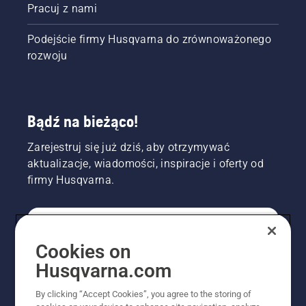
Pracuj z nami
Podejście firmy Husqvarna do zrównoważonego
rozwoju
Bądź na bieżąco!
Zarejestruj się już dziś, aby otrzymywać
aktualizacje, wiadomości, inspiracje i oferty od
firmy Husqvarna.
KONSUMENT
Cookies on
Husqvarna.com
PROFESJONALISTA
By clicking “Accept Cookies”, you agree to the storing of