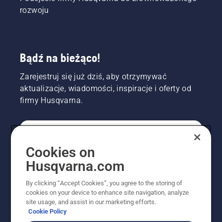
rozwoju
Bądź na bieżąco!
Zarejestruj się już dziś, aby otrzymywać
aktualizacje, wiadomości, inspiracje i oferty od
firmy Husqvarna.
KONSUMENT
Cookies on
Husqvarna.com
PROFESJONALISTA
By clicking “Accept Cookies”, you agree to the storing of
cookies on your device to enhance site navigation, analyze
site usage, and assist in our marketing efforts.
Cookie Policy