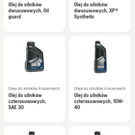
Olej do silników
Olej do silników
szczegółów
szczegółów
dwusuwowych, Oil
dwusuwowych, XP®
o
o
guard
Synthetic
Olej
Olej
do
do
silników
silników
dwusuwowych,
dwusuwowych,
Oil
XP®
guard
Synthetic
Zobacz
Zobacz
Oleje do silników 4-suwowych
Oleje do silników 4-suwowych
więcej
więcej
Olej do silników
Olej do silników
szczegółów
szczegółów
czterosuwowych,
czterosuwowych, 10W-
o
o
SAE 30
40
Olej
Olej
do
do
silników
silników
czterosuwowych,
czterosuwowych,