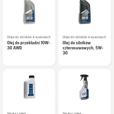
SAE 30
10W-
40
Zobacz
Zobacz
Oleje do silników 4-suwowych
Oleje do silników 4-suwowych
więcej
więcej
Olej do przekładni 10W-
Olej do silników
szczegółów
szczegółów
30 AWD
czterosuwowych, 5W-
o
o
30
Olej
Olej
do
do
przekładni
silników
10W-
czterosuwowych,
30 AWD
5W-
30
Zobacz
Zobacz
Smary i oleje
Smary i oleje