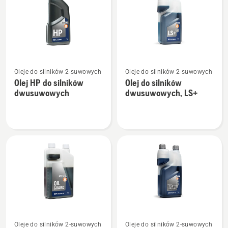
produkty
Zobacz
Zobacz
Oleje do silników 2-suwowych
Oleje do silników 2-suwowych
więcej
więcej
Olej HP do silników
Olej do silników
szczegółów
szczegółów
dwusuwowych
dwusuwowych, LS+
o
o
Olej
Olej
HP
do
do
silników
silników
dwusuwowych,
dwusuwowych
LS+
Zobacz
Zobacz
Oleje do silników 2-suwowych
Oleje do silników 2-suwowych
więcej
więcej