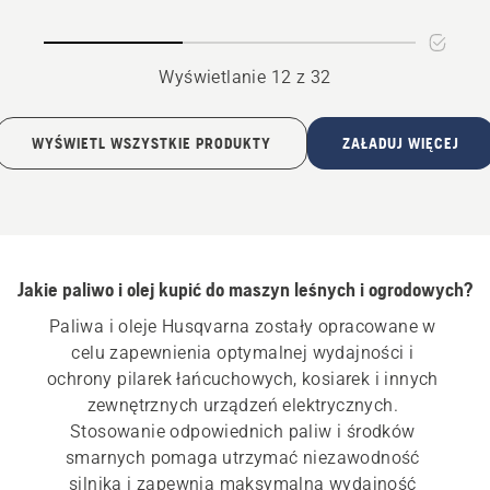
łańcuchów
łańcucha
X-
GUARD
Wyświetlanie 12 z 32
BIO
WYŚWIETL WSZYSTKIE PRODUKTY
ZAŁADUJ WIĘCEJ
Jakie paliwo i olej kupić do maszyn leśnych i ogrodowych?
Paliwa i oleje Husqvarna zostały opracowane w 
celu zapewnienia optymalnej wydajności i 
ochrony pilarek łańcuchowych, kosiarek i innych 
zewnętrznych urządzeń elektrycznych. 
Stosowanie odpowiednich paliw i środków 
smarnych pomaga utrzymać niezawodność 
silnika i zapewnia maksymalną wydajność 