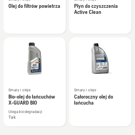
więcej
więcej
Olej do filtrów powietrza
Płyn do czyszczenia
szczegółów
szczegółów
Active Clean
o
o
Olej
Płyn
do
do
filtrów
czyszczenia
powietrza
Active
Clean
Zobacz
Zobacz
Smary i oleje
Smary i oleje
więcej
więcej
Bio-olej do łańcuchów
Całoroczny olej do
szczegółów
szczegółów
X-GUARD BIO
łańcucha
o
o
Ulega biodegradacji
Bio-
Całoroczny
Tak
olej
olej
do
do