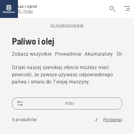
Las i ogród
PL, Polski
Do podkrzesywarek
Paliwo i olej
Zobacz wszystkie
Prowadnice
Akumulatory
Olej do
Dzięki naszej szerokiej ofercie możesz mieć
pewność, że zawsze używasz odpowiedniego
paliwa i smaru do Twojej maszyny.
Filtr
5 produktów
Porównaj