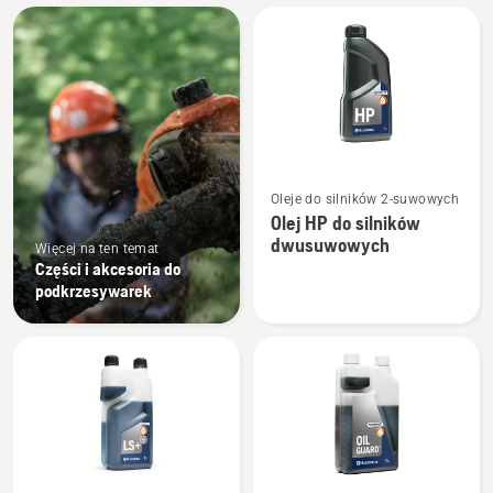
Wszystkie
produkty
Zobacz
Oleje do silników 2-suwowych
więcej
Olej HP do silników
szczegółów
dwusuwowych
Więcej na ten temat
o
Części i akcesoria do
Olej
podkrzesywarek
HP
do
silników
dwusuwowych