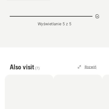
silników
dwusuwowych,
XP®
Synthetic
Wyświetlanie 5 z 5
Also visit
Rozwiń
(
7
)