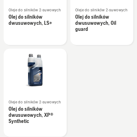
Zobacz
Zobacz
Oleje do silników 2-suwowych
Oleje do silników 2-suwowych
więcej
więcej
Olej do silników
Olej do silników
szczegółów
szczegółów
dwusuwowych, LS+
dwusuwowych, Oil
o
o
guard
Olej
Olej
do
do
silników
silników
dwusuwowych,
dwusuwowych,
LS+
Oil
guard
Zobacz
Oleje do silników 2-suwowych
więcej
Olej do silników
szczegółów
dwusuwowych, XP®
o
Synthetic
Olej
do