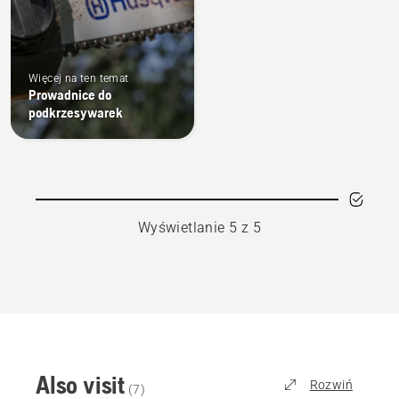
Więcej na ten temat
Prowadnice do
podkrzesywarek
Wyświetlanie 5 z 5
Also visit
Rozwiń
(
7
)