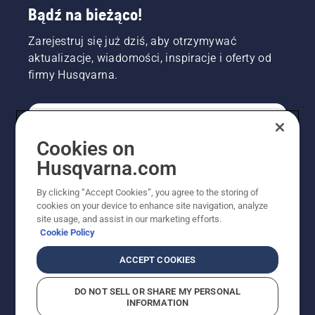
Bądź na bieżąco!
Zarejestruj się już dziś, aby otrzymywać
aktualizacje, wiadomości, inspiracje i oferty od
firmy Husqvarna.
KONSUMENT
Cookies on
Husqvarna.com
PROFESJONALISTA
By clicking “Accept Cookies”, you agree to the storing of
cookies on your device to enhance site navigation, analyze
site usage, and assist in our marketing efforts.
Cookie Policy
ACCEPT COOKIES
DO NOT SELL OR SHARE MY PERSONAL
INFORMATION