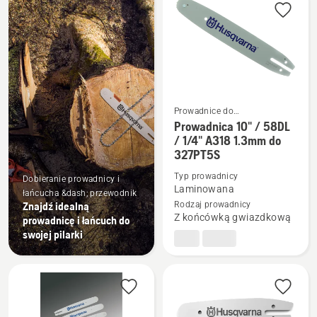
produkty
Prowadnice do
podkrzesywarek
Prowadnica 10" / 58DL
Zobacz
/ 1/4" A318 1.3mm do
więcej
327PT5S
szczegółów
Typ prowadnicy
o
Dobieranie prowadnicy i
Laminowana
łańcucha &dash; przewodnik
Prowadnica
Znajdź idealną
Rodzaj prowadnicy
10"
Z końcówką gwiazdkową
prowadnicę i łańcuch do
/
swojej pilarki
58DL
/
1/4"
A318
1.3mm