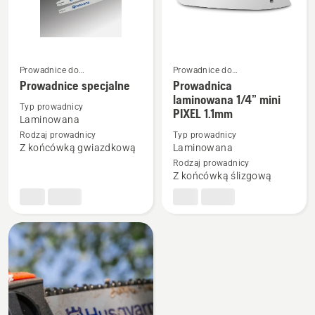
do
327PT5S
Prowadnice do
Prowadnice do
podkrzesywarek
podkrzesywarek
Prowadnice specjalne
Prowadnica
Zobacz
Zobacz
laminowana 1/4” mini
więcej
więcej
Typ prowadnicy
PIXEL 1.1mm
Laminowana
szczegółów
szczegółów
Rodzaj prowadnicy
Typ prowadnicy
o
o
Z końcówką gwiazdkową
Laminowana
Prowadnice
Prowadnica
Rodzaj prowadnicy
specjalne
laminowana
Z końcówką ślizgową
1/4”
mini
PIXEL
1.1mm