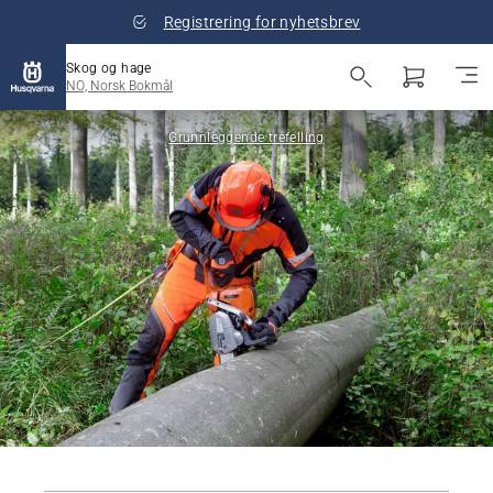
Registrering for nyhetsbrev
Skog og hage
NO, Norsk Bokmål
Grunnleggende trefelling