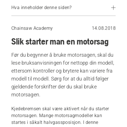
Hva inneholder denne siden?
De to startposisjonene
Slik starter man en kald motor
Chainsaw Academy
14.08.2018
Starte en varm motor
Slik starter man en motorsag
Inspeksjon før start
Før du begynner å bruke motorsagen, skal du
lese bruksanvisningen for nettopp din modell,
ettersom kontroller og brytere kan variere fra
modell til modell. Sørg for at du alltid følger
gjeldende forskrifter der du skal bruke
motorsagen.
Kjedebremsen skal være aktivert når du starter
motorsagen. Mange motorsagmodeller kan
startes i såkalt halvgassposisjon. I denne