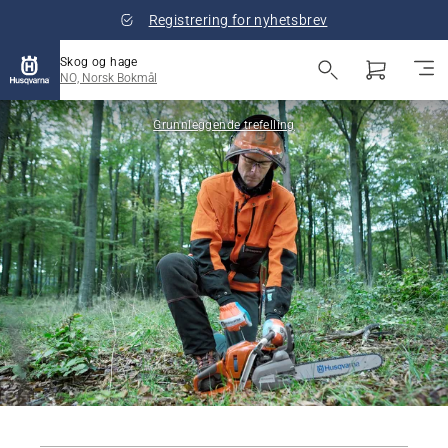
Registrering for nyhetsbrev
Skog og hage
NO, Norsk Bokmål
Grunnleggende trefelling