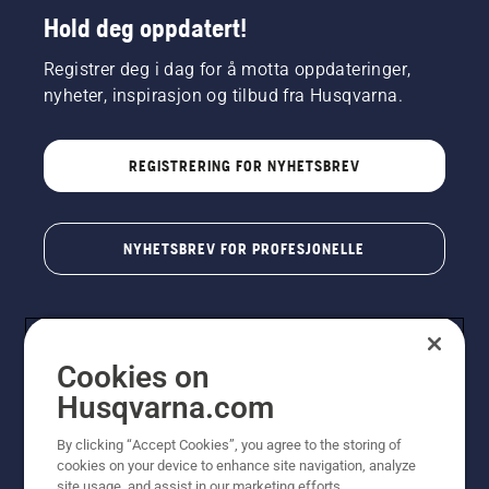
Hold deg oppdatert!
Registrer deg i dag for å motta oppdateringer,
nyheter, inspirasjon og tilbud fra Husqvarna.
REGISTRERING FOR NYHETSBREV
NYHETSBREV FOR PROFESJONELLE
Cookies on
Husqvarna.com
By clicking “Accept Cookies”, you agree to the storing of
cookies on your device to enhance site navigation, analyze
© Husqvarna AB (utgiver). Med enerett. Angitte priser
site usage, and assist in our marketing efforts.