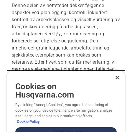
Denne delen av nettstedet dekker følgende
aspekter ved planlegging: kontroll, inkludert
kontroll av arbeidsplassen og visuell vurdering av
trær, risikovurdering på arbeidsplassen,
arbeidsplanen, verktøy, kommunisering og
forberedelse, utførelse og justering. Den
inneholder grunnleggende, anbefalte trinn og
sjekklisteeksempler som kan brukes som
referanse. Etter hvert som du får mer erfaring, vil
mange av elementene i planleggingen falle deg
helt naturlig. Gjør planlegging til en naturlig del
av arbeidet i alle situasjoner der du feller eller
Cookies on
håndterer trær.
Husqvarna.com
Følgende innhold gir deg en introduksjon til
By clicking “Accept Cookies”, you agree to the storing of
planlegging i avanserte situasjoner.
cookies on your device to enhance site navigation, analyze
site usage, and assist in our marketing efforts.
Informasjonen som presenteres her, er kun ment
Cookie Policy
som en veiledning, og erstatter på ingen måte
behovet for riktig opplæring og sertifisering. Sørg