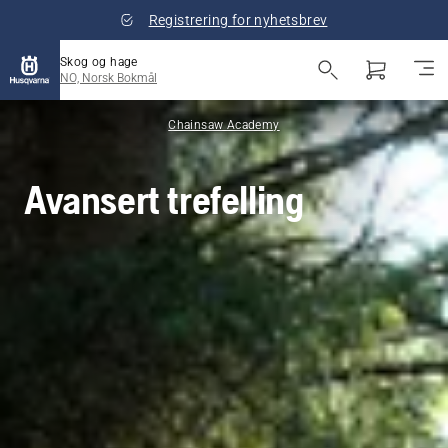
Registrering for nyhetsbrev
Skog og hage
NO, Norsk Bokmål
Chainsaw Academy
Avansert trefelling