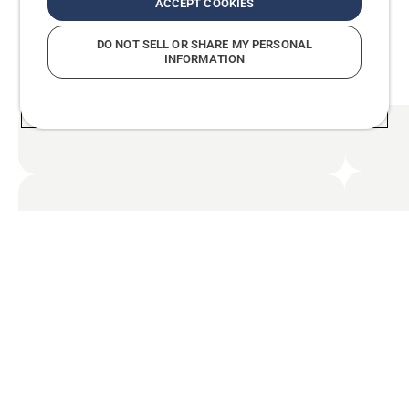
ACCEPT COOKIES
for å tilpasse dette innholdet til lokale krav og
forskrifter.
DO NOT SELL OR SHARE MY PERSONAL
INFORMATION
Viktig kunnskap for avansert
trefelling