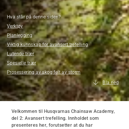
Hva står på denne siden?
Verktøy
Planlegging
Viktig kunnskap for avansert trefelling
Lutende trær
Spesielle trær
Prosessering av skog felt av storm
Bla ned
Velkommen til Husqvarnas Chainsaw Academy,
del 2: Avansert trefelling. Innholdet som
presenteres her, forutsetter at du har